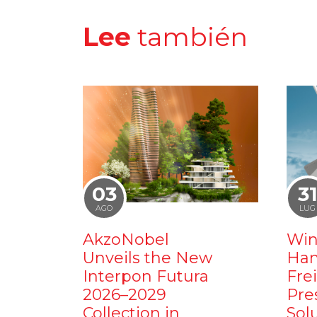
Lee
también
03
3
AGO
LUG
AkzoNobel
Win
Unveils the New
Ham
Interpon Futura
Fre
2026–2029
Pre
Collection in
Sol