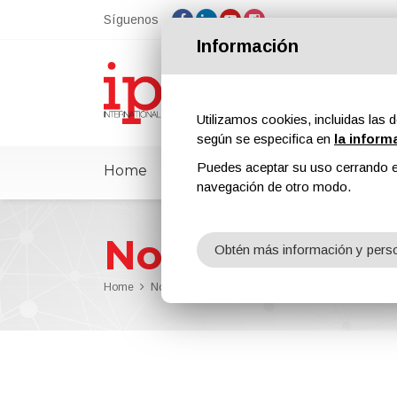
Síguenos
Información
Utilizamos cookies, incluidas las d
según se especifica en
la inform
Puedes aceptar su uso cerrando e
Home
ipcmPedia
Noticias
Feria
navegación de otro modo.
Noticias
Obtén más información y perso
Home
Noticias
RIPOL Develops a Powder Coating for M