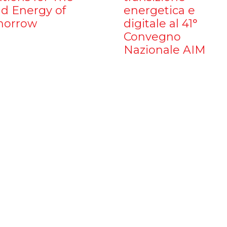
d Energy of
energetica e
orrow
digitale al 41°
Convegno
Nazionale AIM