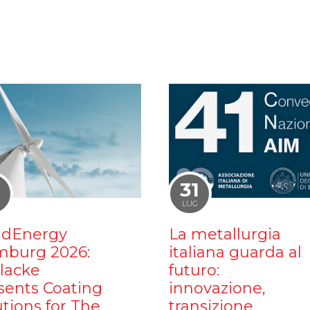
1
31
LUG
dEnergy
La metallurgia
burg 2026:
italiana guarda al
ilacke
futuro:
sents Coating
innovazione,
utions for The
transizione