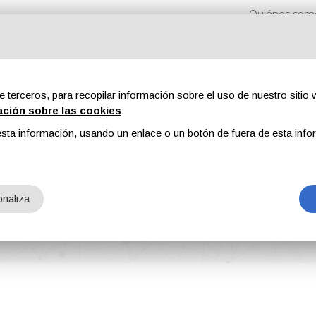
Quiénes som
e terceros, para recopilar información sobre el uso de nuestro sitio w
ación sobre las cookies
.
sta información, usando un enlace o un botón de fuera de esta info
s
Revistas
Publicidad
Contenidos exclusivos
naliza
ilitary Vehicles