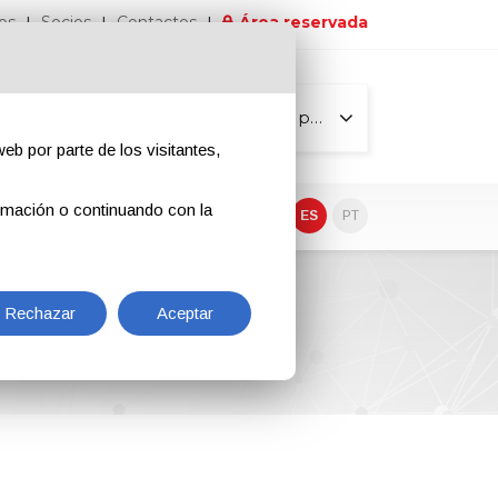
os
Socios
Contactos
Área reservada
Todas las páginas
eb por parte de los visitantes,
rmación o continuando con la
EN
IT
DE
ES
PT
Rechazar
Aceptar