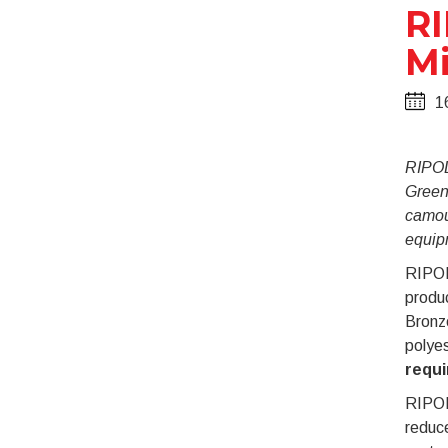
RI
Mi
1
RIPOL
Green
camouf
equip
RIPOL
produ
Bronz
polye
requi
RIPOL
reduce