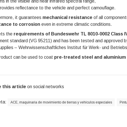
s in the visible and near infrared spectral range,
provides reflectance to the vehicle and perfect camouflage.
ermore, it guarantees
mechanical resistance
of all component
tance to corrosion
even in extreme climatic conditions.
ets the
requirements of Bundeswehr TL 8010-0002 Class I
ent standard (VG 95211) and has been tested and approved by t
pplies – Wehrwissenschaftliches Institut für Werk- und Betrie
roduct can be used to coat
pre-treated steel and aluminium
 this article
on social networks
eta:
ACE, maquinaria de movimiento de tierras y vehículos especiales
Pint