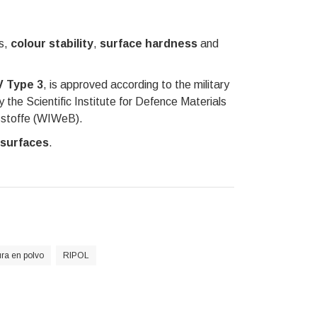
s,
colour stability
,
surface hardness
and
V Type 3
, is approved according to the military
he Scientific Institute for Defence Materials
bsstoffe (WIWeB).
 surfaces
.
ura en polvo
RIPOL