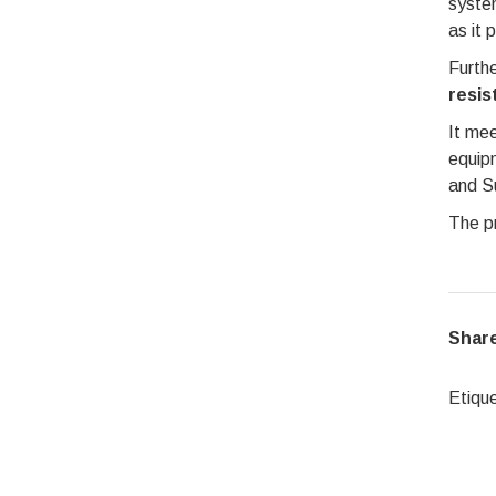
system
as it 
Furth
resis
It me
equipm
and Su
The p
Share
Etiqu