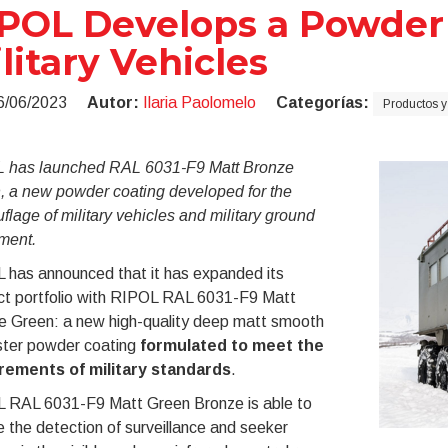
POL Develops a Powder 
litary Vehicles
6/06/2023
Autor:
Ilaria Paolomelo
Categorías:
Productos y
 has launched RAL 6031-F9 Matt Bronze
, a new powder coating developed for the
lage of military vehicles and military ground
ment.
 has announced that it has expanded its
ct portfolio with RIPOL RAL 6031-F9 Matt
e Green: a new high-quality deep matt smooth
ster powder coating
formulated to meet the
rements of military standards
.
 RAL 6031-F9 Matt Green Bronze is able to
 the detection of surveillance and seeker