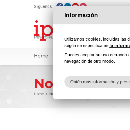
Síguenos
Información
Utilizamos cookies, incluidas las d
según se especifica en
la inform
Puedes aceptar su uso cerrando e
Home
ipcmPedia
Noticias
Feria
navegación de otro modo.
Noticias
Obtén más información y perso
Home
Noticias
TEGO Dispers 675 - New Dispersing Agent