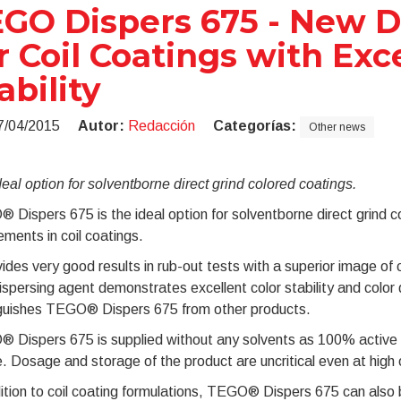
GO Dispers 675 - New D
r Coil Coatings with Exc
ability
7/04/2015
Autor:
Redacción
Categorías:
Other news
eal option for solventborne direct grind colored coatings.
Dispers 675 is the ideal option for solventborne direct grind c
ements in coil coatings.
vides very good results in rub-out tests with a superior image of cl
spersing agent demonstrates excellent color stability and color
nguishes TEGO® Dispers 675 from other products.
Dispers 675 is supplied without any solvents as 100% active mat
. Dosage and storage of the product are uncritical even at high
ition to coil coating formulations, TEGO® Dispers 675 can also 