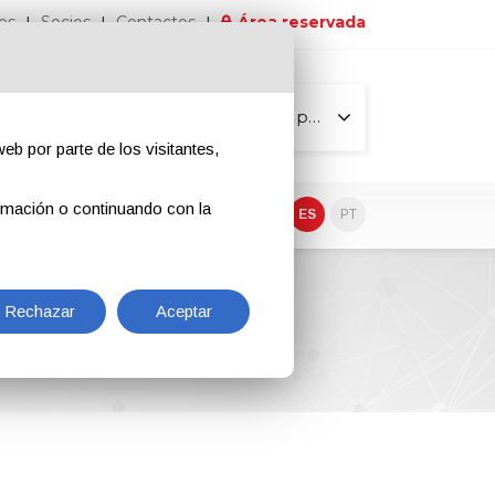
os
Socios
Contactos
Área reservada
Todas las páginas
eb por parte de los visitantes,
rmación o continuando con la
EN
IT
DE
ES
PT
Rechazar
Aceptar