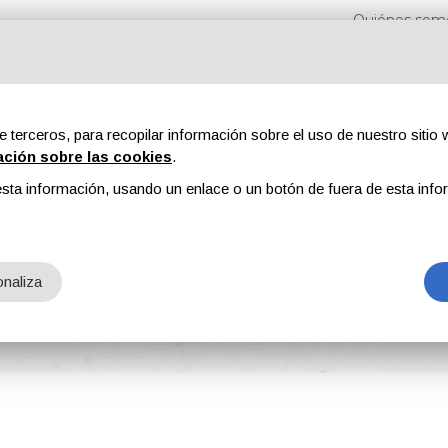
Quiénes som
e terceros, para recopilar información sobre el uso de nuestro sitio w
ación sobre las cookies
.
sta información, usando un enlace o un botón de fuera de esta info
s
Revistas
Publicidad
Contenidos exclusivos
naliza
 for Coil Coatings with Excellent Color Stability