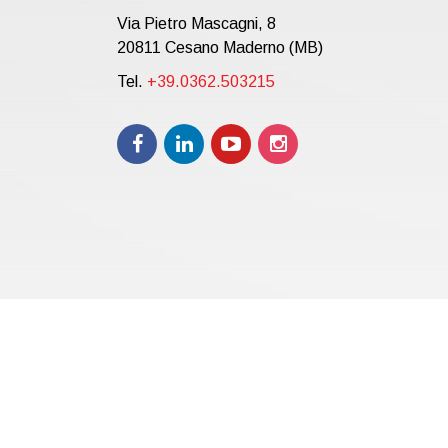
Via Pietro Mascagni, 8
20811 Cesano Maderno (MB)
Tel.
+39.0362.503215
Copyright © 2021 | eos Mktg&Communication Srl | VAT 
12.000,00 i.v.