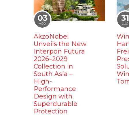
03
3
AGO
LUG
AkzoNobel
Win
Unveils the New
Ham
Interpon Futura
Fre
2026–2029
Pre
Collection in
Sol
South Asia –
Win
High-
Tom
Performance
Design with
Superdurable
Protection