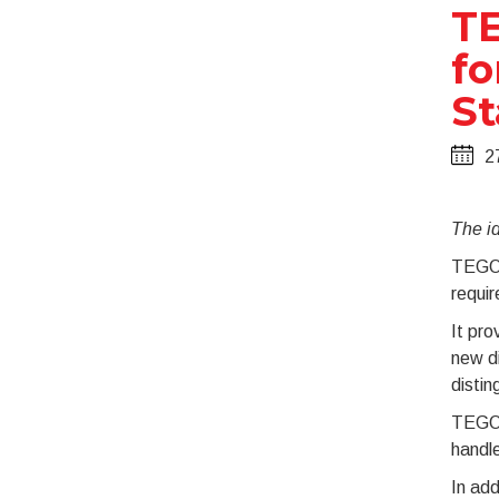
TE
fo
St
2
The id
TEGO® 
requir
It pro
new di
disti
TEGO® 
handle
In add