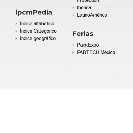
Protection
Ibérica
ipcmPedia
LatinoAmérica
Índice alfabético
Índice Categórico
Ferias
Índice geográfico
PaintExpo
FABTECH México
06695850963 | Corp.Cap. €
Política de privacidad
(Persona