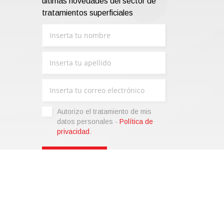
últimas novedades del sector de
tratamientos superficiales
Autorizo ​​el tratamiento de mis
datos personales -
Política de
privacidad
.
liza)
|
Condiciones de venta
|
Code of Ethics
|
Web Agency:
SparkinWeb