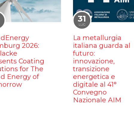
1
31
LUG
dEnergy
La metallurgia
burg 2026:
italiana guarda al
ilacke
futuro:
sents Coating
innovazione,
utions for The
transizione
d Energy of
energetica e
orrow
digitale al 41°
Convegno
Nazionale AIM