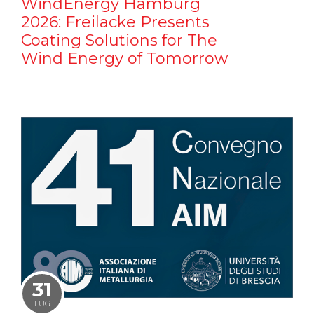
WindEnergy Hamburg
2026: Freilacke Presents
Coating Solutions for The
Wind Energy of Tomorrow
31
LUG