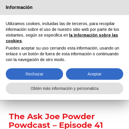
Información
Quiénes somos
Socios
Contactos
Área reservada
Utilizamos cookies, incluidas las de terceros, para recopilar
información sobre el uso de nuestro sitio web por parte de los
visitantes, según se especifica en
la información sobre las
cookies
.
Puedes aceptar su uso cerrando esta información, usando un
enlace o un botón de fuera de esta información o continuando
EN
IT
DE
ES
PT
con la navegación de otro modo.
Rechazar
Aceptar
Noticias
Obtén más información y personaliza
Home
Noticias
The Ask Joe Powder Powdcast – Episode 41
The Ask Joe Powder
Powdcast – Episode 41