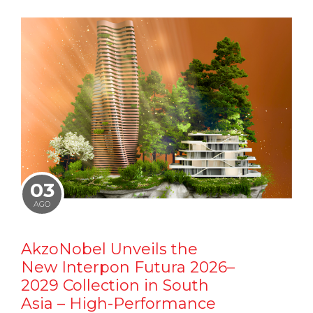
03
AGO
AkzoNobel Unveils the
New Interpon Futura 2026–
2029 Collection in South
Asia – High-Performance