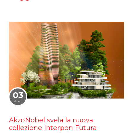
03
AGO
AkzoNobel svela la nuova
collezione Interpon Futura