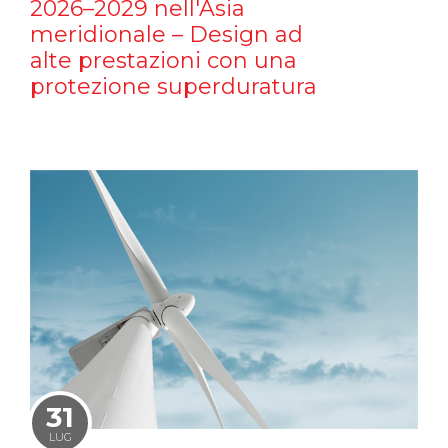
2026–2029 nell'Asia
meridionale – Design ad
alte prestazioni con una
protezione superduratura
31
LUG