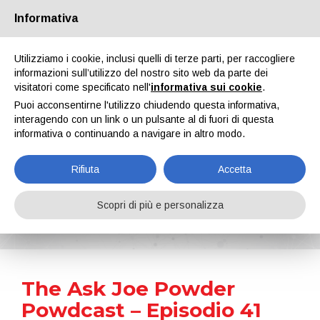
Informativa
Chi siamo
Partners
Contatti
Area riservata
Utilizziamo i cookie, inclusi quelli di terze parti, per raccogliere
informazioni sull’utilizzo del nostro sito web da parte dei
visitatori come specificato nell'
informativa sui cookie
.
Puoi acconsentirne l'utilizzo chiudendo questa informativa,
interagendo con un link o un pulsante al di fuori di questa
informativa o continuando a navigare in altro modo.
EN
IT
DE
ES
PT
Rifiuta
Accetta
News
Scopri di più e personalizza
Home
Notizie
The Ask Joe Powder Powdcast – Episodio 41
The Ask Joe Powder
Powdcast – Episodio 41