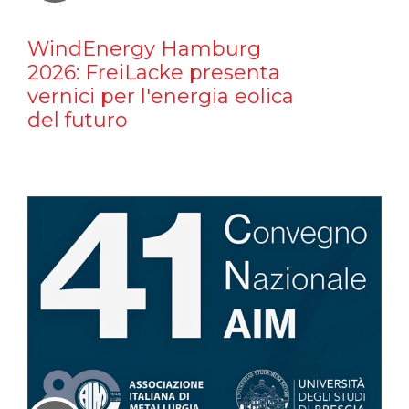
WindEnergy Hamburg
2026: FreiLacke presenta
vernici per l'energia eolica
del futuro