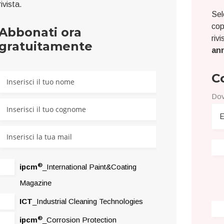
rivista.
Sel
cop
Abbonati ora
riv
gratuitamente
ann
C
Dov
®
ipcm
_International Paint&Coating
Magazine
ICT
_Industrial Cleaning Technologies
®
ipcm
_Corrosion Protection