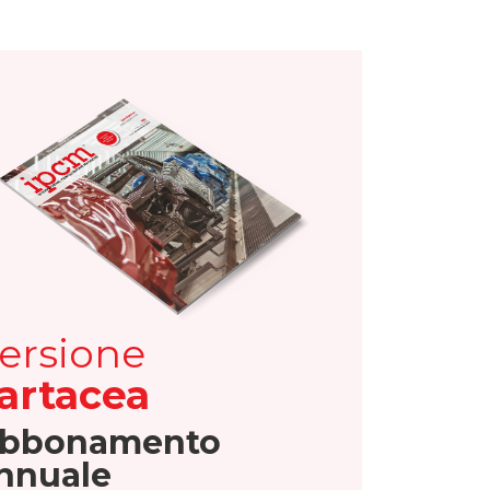
ersione
artacea
bbonamento
nnuale