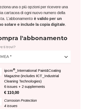
eziona una o più opzioni per ricevere una
ia cartacea di ogni nuovo numero della
ista. L’abbonamento
è valido per un
o solare e include la copia digitale
.
ompra l'abbonamento
e ti trovi?
EMEA *
®
ipcm
_International Paint&Coating
Magazine (includes
ICT
_Industrial
Cleaning Technologies)
6 issues + 2 supplements
€ 110,00
Corrosion Protection
4 issues