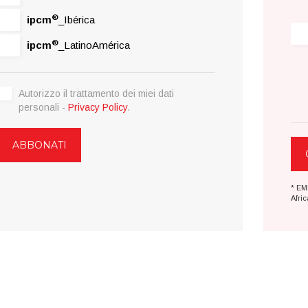
®
ipcm
_Ibérica
®
ipcm
_LatinoAmérica
Autorizzo il trattamento dei miei dati
personali -
Privacy Policy
.
* EM
Afric