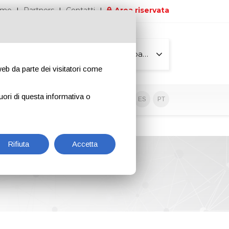
iamo
Partners
Contatti
Area riservata
Tutte le pagine
 web da parte dei visitatori come
uori di questa informativa o
Contenuti esclusivi
EN
IT
DE
ES
PT
Rifiuta
Accetta