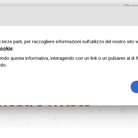
Chi s
di terze parti, per raccogliere informazioni sull’utilizzo del nostro sito
cookie
.
endo questa informativa, interagendo con un link o un pulsante al di f
iere
Formazione
Riviste
Pubblicità
Blog
odo.
nostre riviste