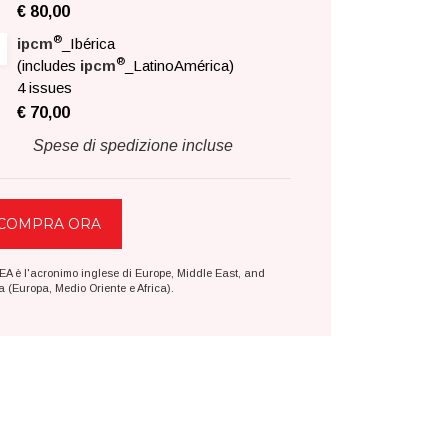
€ 80,00
®
ipcm
_Ibérica
®
(includes
ipcm
_LatinoAmérica)
4 issues
€ 70,00
Spese di spedizione incluse
EA è l'acronimo inglese di Europe, Middle East, and
a (Europa, Medio Oriente e Africa).