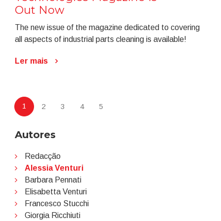
Out Now
The new issue of the magazine dedicated to covering
all aspects of industrial parts cleaning is available!
Ler mais
1
2
3
4
5
Autores
Redacção
Alessia Venturi
Barbara Pennati
Elisabetta Venturi
Francesco Stucchi
Giorgia Ricchiuti