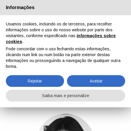
Informações
Quem Somos
Parceiros
Contactos
Área reservada
Usamos cookies, incluindo os de terceiros, para recolher
informações sobre o uso do nosso website por parte dos
visitantes, conforme especificado nas
informações sobre
cookies
.
Pode concordar com o uso fechando estas informações,
clicando num link ou num botão na parte exterior destas
EN
IT
DE
ES
PT
informações ou prosseguindo a navegação de qualquer outra
forma.
Alessia Venturi
Rejeitar
Aceitar
Home
Notícias
Alessia Venturi
Saiba mais e personalize