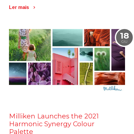
Ler mais
18
GIU
Milliken Launches the 2021
Harmonic Synergy Colour
Palette