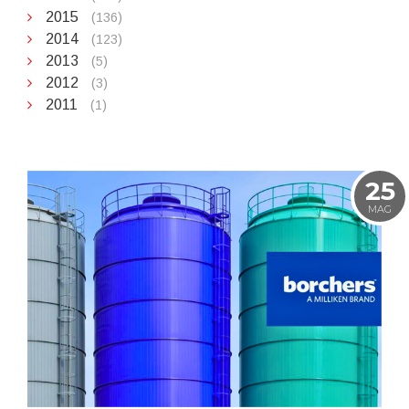
2015
(136)
2014
(123)
2013
(5)
2012
(3)
2011
(1)
25
MAG