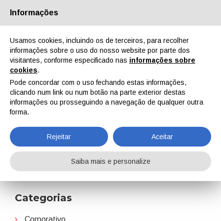
Informações
Quem Somos
Parceiros
Contactos
Área reservada
Usamos cookies, incluindo os de terceiros, para recolher
informações sobre o uso do nosso website por parte dos
visitantes, conforme especificado nas
informações sobre
cookies
.
Pode concordar com o uso fechando estas informações,
clicando num link ou num botão na parte exterior destas
EN
IT
DE
ES
PT
informações ou prosseguindo a navegação de qualquer outra
forma.
Milliken
Rejeitar
Aceitar
Home
Notícias
Milliken
Saiba mais e personalize
Categorias
Corporativo