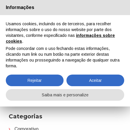
Informações
Quem Somos
Parceiros
Contactos
Área reservada
Usamos cookies, incluindo os de terceiros, para recolher
informações sobre o uso do nosso website por parte dos
visitantes, conforme especificado nas
informações sobre
cookies
.
Pode concordar com o uso fechando estas informações,
clicando num link ou num botão na parte exterior destas
EN
IT
DE
ES
PT
informações ou prosseguindo a navegação de qualquer outra
forma.
PFAS
Rejeitar
Aceitar
Home
Notícias
PFAS
Saiba mais e personalize
Categorias
Corporativo