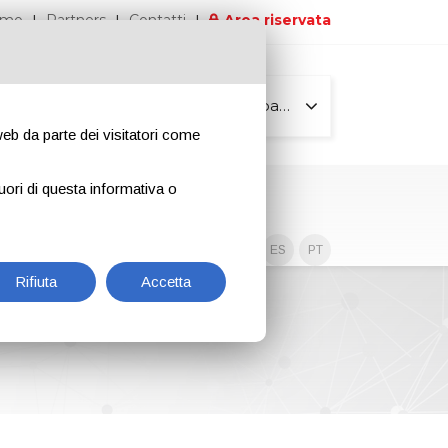
iamo
Partners
Contatti
Area riservata
Tutte le pagine
 web da parte dei visitatori come
uori di questa informativa o
Contenuti esclusivi
EN
IT
DE
ES
PT
Rifiuta
Accetta