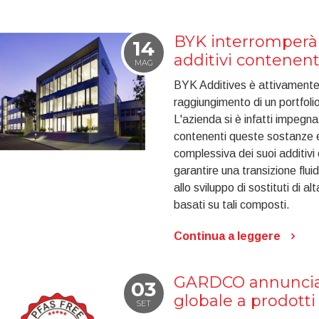
BYK interromperà 
14
additivi contenen
MAG
BYK Additives è attivamente 
raggiungimento di un portfol
L'azienda si è infatti impegna
contenenti queste sostanze en
complessiva dei suoi additi
garantire una transizione flui
allo sviluppo di sostituti di al
basati su tali composti.
Continua a leggere
GARDCO annuncia 
03
globale a prodotti
SET