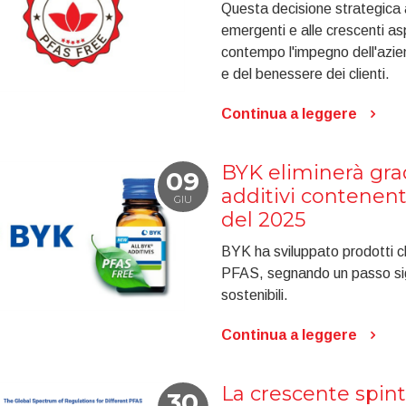
Questa decisione strategica 
emergenti e alle crescenti as
contempo l'impegno dell'azien
e del benessere dei clienti.
Continua a leggere
BYK eliminerà gra
09
additivi contenent
GIU
del 2025
BYK ha sviluppato prodotti ch
PFAS, segnando un passo sign
sostenibili.
Continua a leggere
La crescente spint
30