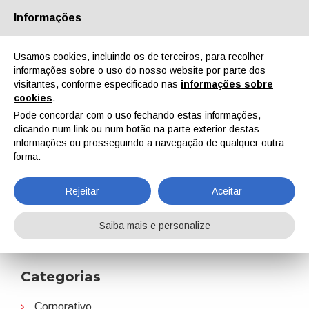
Informações
Quem Somos
Parceiros
Contactos
Área reservada
Usamos cookies, incluindo os de terceiros, para recolher
informações sobre o uso do nosso website por parte dos
visitantes, conforme especificado nas
informações sobre
cookies
.
Pode concordar com o uso fechando estas informações,
clicando num link ou num botão na parte exterior destas
EN
IT
DE
ES
PT
informações ou prosseguindo a navegação de qualquer outra
forma.
SurTec
Rejeitar
Aceitar
Home
Notícias
SurTec
Saiba mais e personalize
Categorias
Corporativo