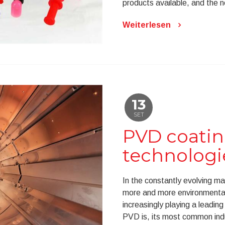
products available, and the ne
Weiterlesen
13
SET
PVD coatin
technologi
In the constantly evolving ma
more and more environmental
increasingly playing a leading 
PVD is, its most common indus