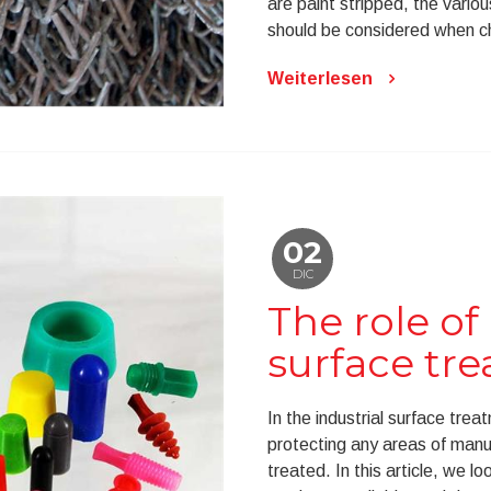
are paint stripped, the vario
should be considered when ch
Weiterlesen
02
DIC
The role of
surface tr
In the industrial surface tre
protecting any areas of manu
treated. In this article, we 