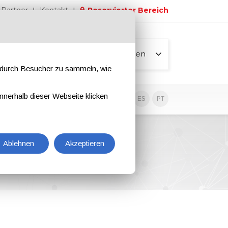
Partner
Kontakt
Reservierter Bereich
Alle Seiten
e durch Besucher zu sammeln, wie
nnerhalb dieser Webseite klicken
EN
IT
DE
ES
PT
Ablehnen
Akzeptieren