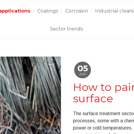
applications
Coatings
Corrosion
Industrial clean
Sector trends
05
APR
How to pain
surface
The surface treatment sector 
processes, some with a chemi
power or cold temperatures. 