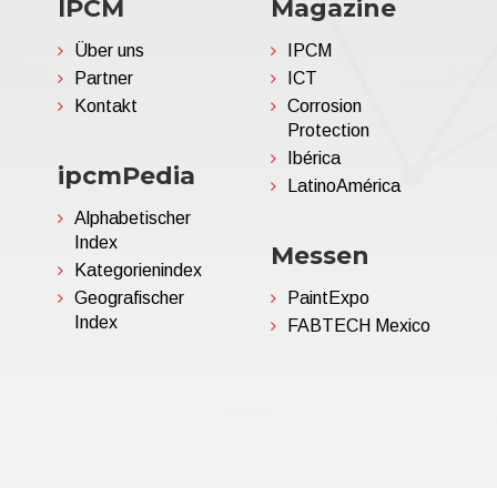
IPCM
Magazine
Über uns
IPCM
Partner
ICT
Kontakt
Corrosion
Protection
Ibérica
ipcmPedia
LatinoAmérica
Alphabetischer
Index
Messen
Kategorienindex
Geografischer
PaintExpo
Index
FABTECH Mexico