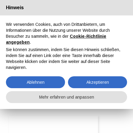
Hinweis
Über uns
Partner
Kontakt
Reservierter Bereich
Wir verwenden Cookies, auch von Drittanbietern, um
Informationen über die Nutzung unserer Website durch
Besucher zu sammeln, wie in der
Cookie-Richtlinie
angegeben
.
Sie können zustimmen, indem Sie diesen Hinweis schließen,
indem Sie auf einen Link oder eine Taste innerhalb dieser
EN
IT
DE
ES
PT
Webseite klicken oder indem Sie weiter auf dieser Seite
navigieren.
Conveyors Nord Srl
Ablehnen
Akzeptieren
Home
ipcm®Pedia
Conveyors Nord Srl
Mehr erfahren und anpassen