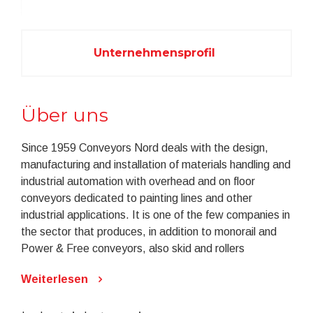
Unternehmensprofil
Über uns
Since 1959 Conveyors Nord deals with the design,
manufacturing and installation of materials handling and
industrial automation with overhead and on floor
conveyors dedicated to painting lines and other
industrial applications. It is one of the few companies in
the sector that produces, in addition to monorail and
Power & Free conveyors, also skid and rollers
conveyors and special solutions, in order to be able to
Weiterlesen
provide the most suitable solution.