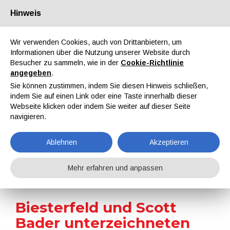
Hinweis
Über uns
Partner
Kontakt
Reservierter Bereich
Wir verwenden Cookies, auch von Drittanbietern, um
Informationen über die Nutzung unserer Website durch
Besucher zu sammeln, wie in der
Cookie-Richtlinie
angegeben
.
Sie können zustimmen, indem Sie diesen Hinweis schließen,
indem Sie auf einen Link oder eine Taste innerhalb dieser
EN
IT
DE
ES
PT
Webseite klicken oder indem Sie weiter auf dieser Seite
navigieren.
Nachrichten
Ablehnen
Akzeptieren
Home
Nachrichten
Biesterfeld und Scott Bader unterzeichneten eine Vertriebsvereinbarung für CASE-Produkten
Mehr erfahren und anpassen
Biesterfeld und Scott
Bader unterzeichneten