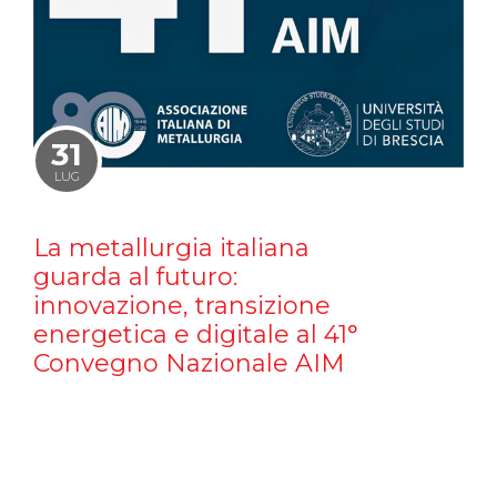
31
LUG
La metallurgia italiana
guarda al futuro:
innovazione, transizione
energetica e digitale al 41°
Convegno Nazionale AIM