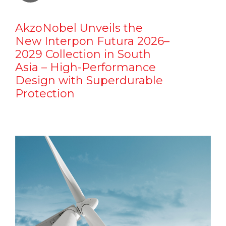
AkzoNobel Unveils the
New Interpon Futura 2026–
2029 Collection in South
Asia – High-Performance
Design with Superdurable
Protection