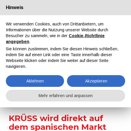
Hinweis
Über uns
Partner
Kontakt
Reservierter Bereich
Wir verwenden Cookies, auch von Drittanbietern, um
Informationen über die Nutzung unserer Website durch
Besucher zu sammeln, wie in der
Cookie-Richtlinie
angegeben
.
Sie können zustimmen, indem Sie diesen Hinweis schließen,
indem Sie auf einen Link oder eine Taste innerhalb dieser
EN
IT
DE
ES
PT
Webseite klicken oder indem Sie weiter auf dieser Seite
navigieren.
Nachrichten
Ablehnen
Akzeptieren
Home
Nachrichten
KRÜSS wird direkt auf dem spanischen Markt verkaufen
Mehr erfahren und anpassen
KRÜSS wird direkt auf
dem spanischen Markt