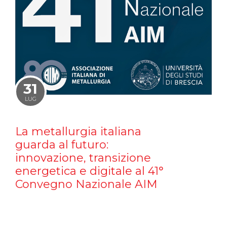
31
LUG
La metallurgia italiana
guarda al futuro:
innovazione, transizione
energetica e digitale al 41°
Convegno Nazionale AIM