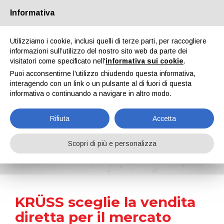
Informativa
Chi siamo
Partners
Contatti
Area riservata
Utilizziamo i cookie, inclusi quelli di terze parti, per raccogliere
informazioni sull’utilizzo del nostro sito web da parte dei
visitatori come specificato nell'
informativa sui cookie
.
Puoi acconsentirne l'utilizzo chiudendo questa informativa,
interagendo con un link o un pulsante al di fuori di questa
informativa o continuando a navigare in altro modo.
EN
IT
DE
ES
PT
Rifiuta
Accetta
News
Scopri di più e personalizza
Home
Notizie
KRÜSS sceglie la vendita diretta per il mercato spagnolo
KRÜSS sceglie la vendita
diretta per il mercato