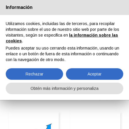
Información
Quiénes somos
Socios
Contactos
Área reservada
Utilizamos cookies, incluidas las de terceros, para recopilar
información sobre el uso de nuestro sitio web por parte de los
visitantes, según se especifica en
la información sobre las
cookies
.
Puedes aceptar su uso cerrando esta información, usando un
enlace o un botón de fuera de esta información o continuando
EN
IT
DE
ES
PT
con la navegación de otro modo.
Rechazar
Aceptar
Central de polvo
Obtén más información y personaliza
Home
ipcmPedia
Buscar por categoria
Central de polvo