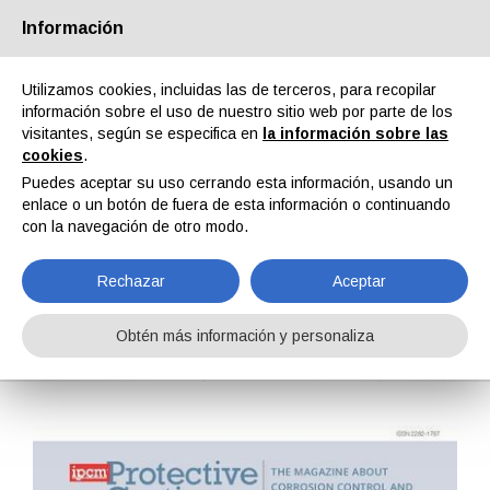
Información
Quiénes somos
Socios
Contactos
Área reservada
Utilizamos cookies, incluidas las de terceros, para recopilar
información sobre el uso de nuestro sitio web por parte de los
visitantes, según se especifica en
la información sobre las
cookies
.
Puedes aceptar su uso cerrando esta información, usando un
enlace o un botón de fuera de esta información o continuando
EN
IT
DE
ES
PT
con la navegación de otro modo.
Rechazar
Aceptar
Protective Coatings n. 34, Vol. IX, Junio 2020
Obtén más información y personaliza
Home
Revistas
Protective Coatings
Protective Coatings n. 34, Vol. IX, Junio 2020