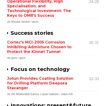
Operational Flexibility, High
24-28
Specialisation, and
Technological Investment: The
Keys to OMR's Success
de Alessia Venturi / ipcm
Success stories
Cortec's MCI-2005 Corrosion
30-31
Inhibiting Admixture Chosen to
Protect the Kinnet Tunnel
de ipcm / ipcm
Focus on technology
Jotun Provides Coating Solution
32-33
for Drilling Platform Deepsea
Stavanger
de Siri Moldestad Sanna, Lasse Isaksen / Jotun A/S
Innovations: present&future