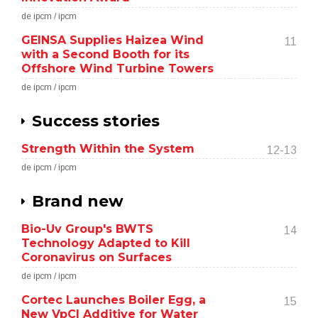
de ipcm / ipcm
GEINSA Supplies Haizea Wind
11
with a Second Booth for its
Offshore Wind Turbine Towers
de ipcm / ipcm
Success stories
Strength Within the System
12-13
de ipcm / ipcm
Brand new
Bio-Uv Group's BWTS
14
Technology Adapted to Kill
Coronavirus on Surfaces
de ipcm / ipcm
Cortec Launches Boiler Egg, a
15
New VpCI Additive for Water