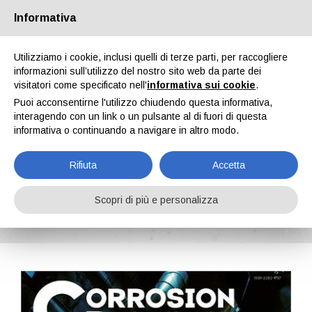
Informativa
Chi siamo
Partners
Contatti
Area riservata
Utilizziamo i cookie, inclusi quelli di terze parti, per raccogliere
informazioni sull’utilizzo del nostro sito web da parte dei
visitatori come specificato nell'
informativa sui cookie
.
Puoi acconsentirne l'utilizzo chiudendo questa informativa,
interagendo con un link o un pulsante al di fuori di questa
informativa o continuando a navigare in altro modo.
EN
IT
DE
ES
PT
Rifiuta
Accetta
Corrosion Protection n. 4, Vol. I, Ottobre 2023
Scopri di più e personalizza
Home
Riviste
Corrosion Protection
Corrosion Protection n. 4, Vol. I, Ottobre 2023