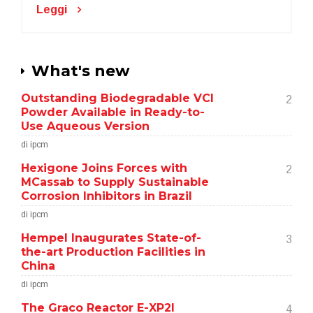
Leggi
What's new
Outstanding Biodegradable VCI
2
Powder Available in Ready-to-
Use Aqueous Version
di ipcm
Hexigone Joins Forces with
2
MCassab to Supply Sustainable
Corrosion Inhibitors in Brazil
di ipcm
Hempel Inaugurates State-of-
3
the-art Production Facilities in
China
di ipcm
The Graco Reactor E-XP2I
4