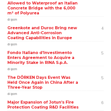
Allowed to Waterproof an Italian
Concrete Bridge with the 6,000
m² of Polyurea
di ipcm
Greenkote and Duroc Bring new
4
Advanced Anti-Corrosion
Coating Capabilities in Europe
di ipcm
Fondo Italiano d’Investimento
5
Enters Agreement to Acquire a
Minority Stake in RINA S.p.A.
di ipcm
The DÖRKEN Days Event Was
5
Held Once Again in China After a
Three-Year Stop
di ipcm
Major Expansion of Jotun’s Fire
6
Protection Coating R&D Facilities