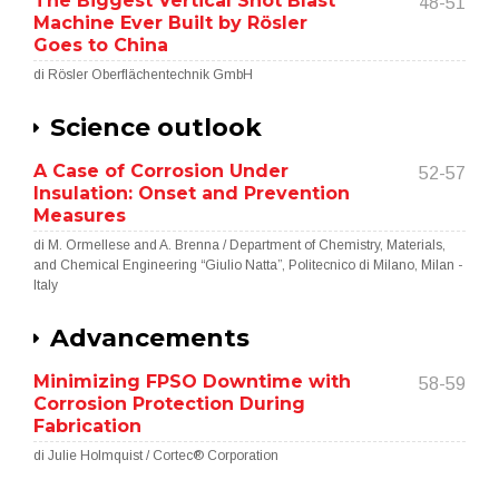
The Biggest Vertical Shot Blast
48-51
Machine Ever Built by Rösler
Goes to China
di Rösler Oberflächentechnik GmbH
Science outlook
A Case of Corrosion Under
52-57
Insulation: Onset and Prevention
Measures
di M. Ormellese and A. Brenna / Department of Chemistry, Materials,
and Chemical Engineering “Giulio Natta”, Politecnico di Milano, Milan -
Italy
Advancements
Minimizing FPSO Downtime with
58-59
Corrosion Protection During
Fabrication
di Julie Holmquist / Cortec® Corporation