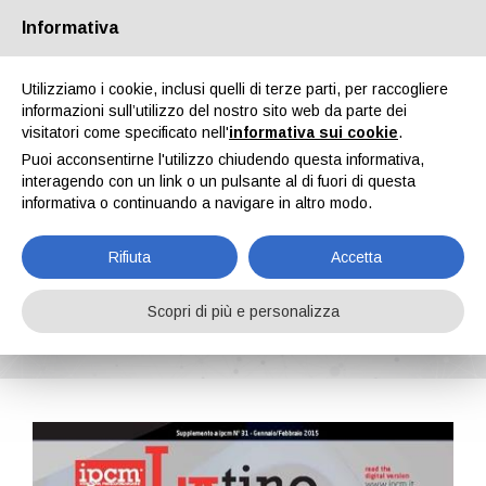
Informativa
Chi siamo
Partners
Contatti
Area riservata
Utilizziamo i cookie, inclusi quelli di terze parti, per raccogliere
informazioni sull’utilizzo del nostro sito web da parte dei
visitatori come specificato nell'
informativa sui cookie
.
Puoi acconsentirne l'utilizzo chiudendo questa informativa,
interagendo con un link o un pulsante al di fuori di questa
informativa o continuando a navigare in altro modo.
EN
IT
DE
ES
PT
Rifiuta
Accetta
LatinoAmérica n. 9, Vol. III, Gennaio, Febbraio, Marzo 2015
Scopri di più e personalizza
Home
Riviste
LatinoAmérica
LatinoAmérica n. 9, Vol. III, Gennaio, Febbraio, Marzo 2015