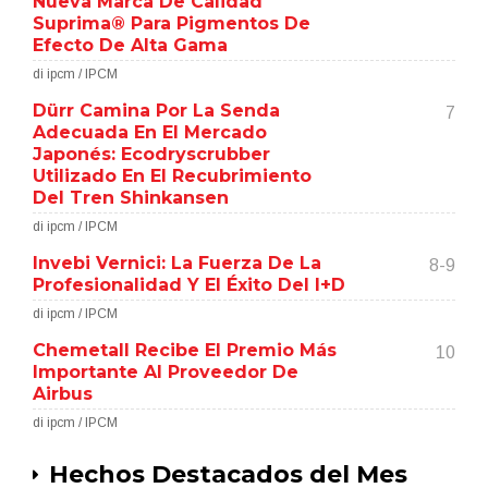
Nueva Marca De Calidad
Suprima® Para Pigmentos De
Efecto De Alta Gama
di ipcm / IPCM
Dürr Camina Por La Senda
7
Adecuada En El Mercado
Japonés: Ecodryscrubber
Utilizado En El Recubrimiento
Del Tren Shinkansen
di ipcm / IPCM
Invebi Vernici: La Fuerza De La
8-9
Profesionalidad Y El Éxito Del I+D
di ipcm / IPCM
Chemetall Recibe El Premio Más
10
Importante Al Proveedor De
Airbus
di ipcm / IPCM
Hechos Destacados del Mes