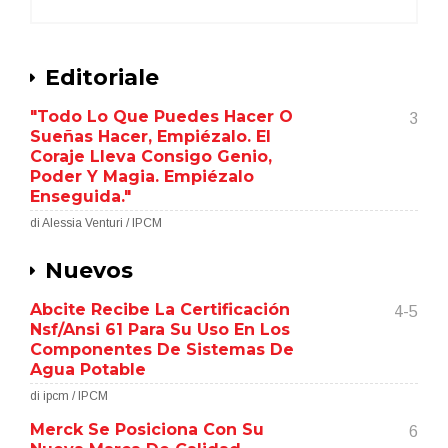
Editoriale
"Todo Lo Que Puedes Hacer O
3
Sueñas Hacer, Empiézalo. El
Coraje Lleva Consigo Genio,
Poder Y Magia. Empiézalo
Enseguida."
di Alessia Venturi / IPCM
Nuevos
Abcite Recibe La Certificación
4-5
Nsf/Ansi 61 Para Su Uso En Los
Componentes De Sistemas De
Agua Potable
di ipcm / IPCM
Merck Se Posiciona Con Su
6