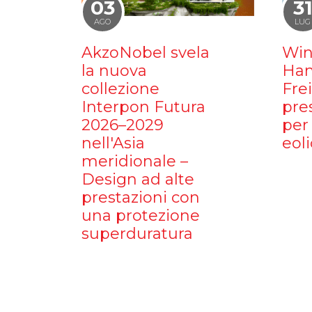
03
3
AGO
LUG
AkzoNobel svela
Win
la nuova
Ham
collezione
Fre
Interpon Futura
pre
2026–2029
per 
nell'Asia
eoli
meridionale –
Design ad alte
prestazioni con
una protezione
superduratura