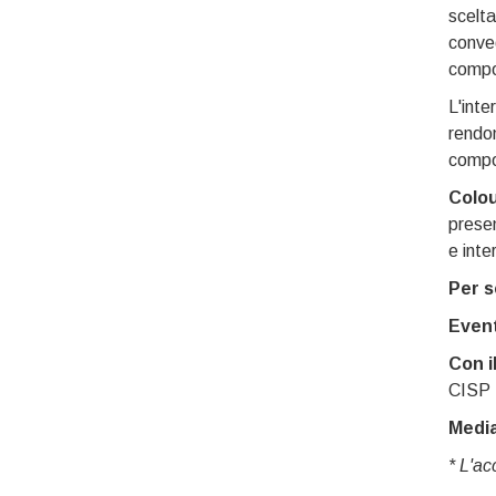
scelta
conveg
compo
L'inte
rendon
compon
Colo
presen
e inte
Per s
Event
Con i
CISP -
Media
* L'ac