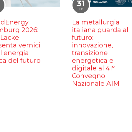
1
31
LUG
dEnergy
La metallurgia
burg 2026:
italiana guarda al
iLacke
futuro:
senta vernici
innovazione,
l'energia
transizione
ca del futuro
energetica e
digitale al 41°
Convegno
Nazionale AIM