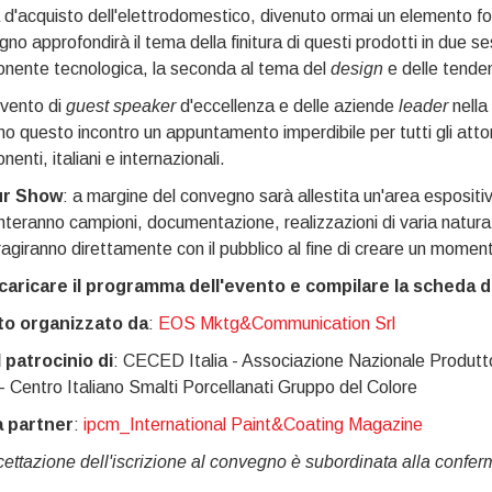
 d'acquisto dell'elettrodomestico, divenuto ormai un elemento fon
no approfondirà il tema della finitura di questi prodotti in due se
nente tecnologica, la seconda al tema del
design
e delle tende
rvento di
guest speaker
d'eccellenza e delle aziende
leader
nella 
o questo incontro un appuntamento imperdibile per tutti gli atto
enti, italiani e internazionali.
ur Show
: a margine del convegno sarà allestita un'area espositi
teranno campioni, documentazione, realizzazioni di varia natura,
ragiranno direttamente con il pubblico al fine di creare un momen
caricare il programma dell'evento e compilare la scheda di
o organizzato da
:
EOS Mktg&Communication Srl
l patrocinio di
: CECED Italia - Associazione Nazionale Produtto
 Centro Italiano Smalti Porcellanati Gruppo del Colore
 partner
:
ipcm_International Paint&Coating Magazine
cettazione dell'iscrizione al convegno è subordinata alla confer