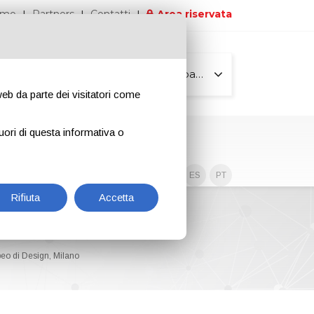
iamo
Partners
Contatti
Area riservata
Tutte le pagine
 web da parte dei visitatori come
uori di questa informativa o
Contenuti esclusivi
EN
IT
DE
ES
PT
Rifiuta
Accetta
peo di Design, Milano