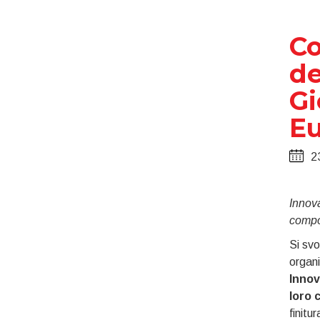
Co
de
Gi
Eu
2
Innova
compo
Si svo
organ
Innov
loro 
finitu