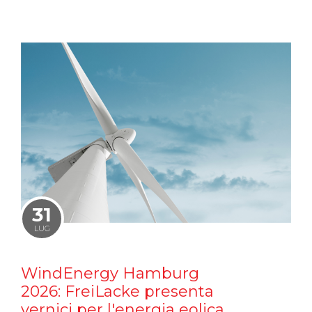
31
LUG
WindEnergy Hamburg
2026: FreiLacke presenta
vernici per l'energia eolica