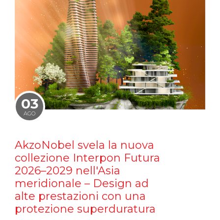
03
AGO
AkzoNobel svela la nuova
collezione Interpon Futura
2026–2029 nell'Asia
meridionale – Design ad
alte prestazioni con una
protezione superduratura