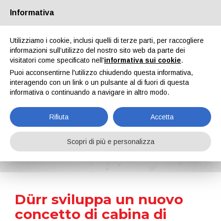
Informativa
Chi siamo
Partners
Contatti
Area riservata
Utilizziamo i cookie, inclusi quelli di terze parti, per raccogliere
informazioni sull’utilizzo del nostro sito web da parte dei
visitatori come specificato nell'
informativa sui cookie
.
Puoi acconsentirne l'utilizzo chiudendo questa informativa,
interagendo con un link o un pulsante al di fuori di questa
informativa o continuando a navigare in altro modo.
EN
IT
DE
ES
PT
Rifiuta
Accetta
News
Scopri di più e personalizza
Home
Notizie
Dürr sviluppa un nuovo concetto di cabina di verniciatura EcoProBooth
Dürr sviluppa un nuovo
concetto di cabina di