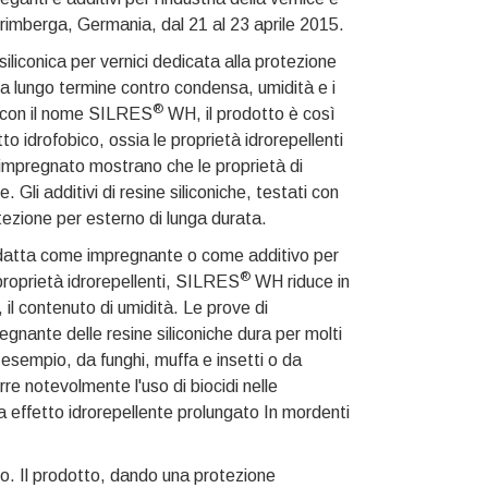
rimberga, Germania, dal 21 al 23 aprile 2015.
iconica per vernici dedicata alla protezione
 a lungo termine contro condensa, umidità e i
®
o con il nome SILRES
WH, il prodotto è così
to idrofobico, ossia le proprietà idrorepellenti
no impregnato mostrano che le proprietà di
li additivi di resine siliconiche, testati con
tezione per esterno di lunga durata.
 adatta come impregnante o come additivo per
®
 proprietà idrorepellenti, SILRES
WH riduce in
il contenuto di umidità. Le prove di
gnante delle resine siliconiche dura per molti
d esempio, da funghi, muffa e insetti o da
rre notevolmente l'uso di biocidi nelle
effetto idrorepellente prolungato In mordenti
egno. Il prodotto, dando una protezione