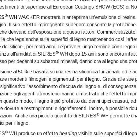
vestimenti di superficie all'European Coatings SHOW (ECS) di No
®
ES
WH
WACKER mostrerà in anteprima un'emulsione di resina sil
gno. Il suo effetto impregnante superiore consente la protezione
che derivano dall'esposizione a questi fattori. Commercializzat
bile che lega anche sulle superfici di legno mantenendo così l'effet
e dei siliconi, per molti anni. Le prove a lungo termine con il leg
®
enza all'umidità di SILRES
WH dopo 15 anni sono ancora intatte. G
so per decenni su substrati minerali, danno ora al legno una pro
sione al 50% è basata su una resina siliconica funzionale ed è
are mordenti filmogeni e pigmentati per il legno. Grazie alle sue
ignificativo l'assorbimento d'acqua del legno e, di conseguenza, 
zione agli agenti atmosferici hanno dimostrato che l'effetto impre
In questo modo, il legno è più protetto dai danni tipici causati, a
re dovute a restringimenti e rigonfiamenti. Inoltre, è possibile ridu
®
azioni. Anche una piccola quantità di SILRES
WH permette una 
ci per il legno.
®
ES
WH produce un effetto
beading
visibile sulle superfici di l