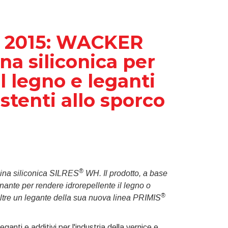
 2015: WACKER
na siliconica per
il legno e leganti
stenti allo sporco
®
sina siliconica SILRES
WH. Il prodotto, a base
ante per rendere idrorepellente il legno o
®
ltre un legante della sua nuova linea PRIMIS
ti e additivi per l'industria della vernice e