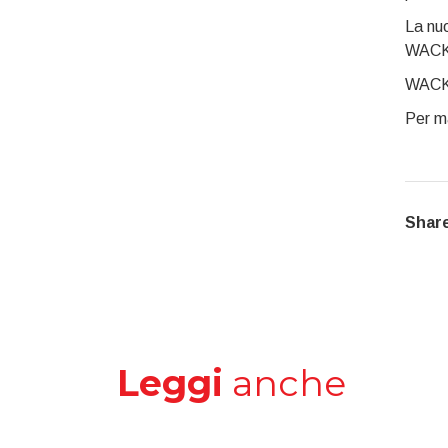
La nu
WACKE
WACKE
Per ma
Share
Leggi
anche