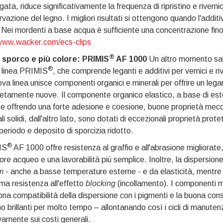
gata, riduce significativamente la frequenza di ripristino e rivernic
vazione del legno. I migliori risultati si ottengono quando l'addi
 Nei mordenti a base acqua è sufficiente una concentrazione fi
ww.wacker.com/ecs-clips
®
sporco e più colore: PRIMIS
AF 1000
Un altro momento sali
®
 linea PRIMIS
, che comprende leganti e additivi per vernici e ri
va linea unisce componenti organici e minerali per offrire un lega
tamente nuove. Il componente organico elastico, a base di estere 
e offrendo una forte adesione e coesione, buone proprietà mecc
li solidi, dall'altro lato, sono dotati di eccezionali proprietà prote
periodo e deposito di sporcizia ridotto.
®
IS
AF 1000 offre resistenza al graffio e all'abrasione migliorate
ore acqueo e una lavorabilità più semplice. Inoltre, la dispersio
lm
- anche a basse temperature esterne - e da elasticità, mentre 
a resistenza all'effetto
blocking
(incollamento). I componenti mi
na compatibilità della dispersione con i pigmenti e la buona con
o brillanti per molto tempo – allontanando così i cicli di manute
vamente sui costi generali.