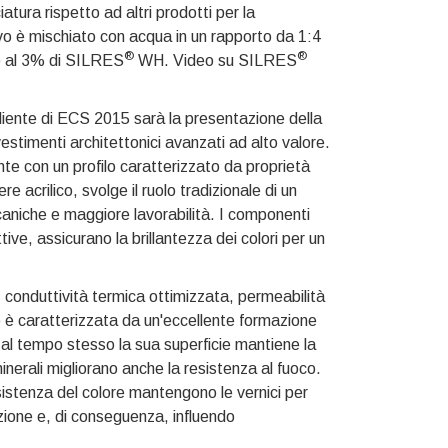
iatura rispetto ad altri prodotti per la
tivo è mischiato con acqua in un rapporto da 1:4
®
®
no al 3% di SILRES
WH. Video su SILRES
ente di ECS 2015 sarà la presentazione della
vestimenti architettonici avanzati ad alto valore.
nte con un profilo caratterizzato da proprietà
acrilico, svolge il ruolo tradizionale di un
aniche e maggiore lavorabilità. I componenti
ttive, assicurano la brillantezza dei colori per un
, conduttività termica ottimizzata, permeabilità
ne è caratterizzata da un'eccellente formazione
al tempo stesso la sua superficie mantiene la
nerali migliorano anche la resistenza al fuoco.
sistenza del colore mantengono le vernici per
nzione e, di conseguenza, influendo