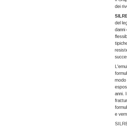
dei ri
SILR
del le
danni 
flessi
tipich
resist
succes
L'emul
formul
modo s
esposi
anni. 
frattu
formul
e verni
SILR