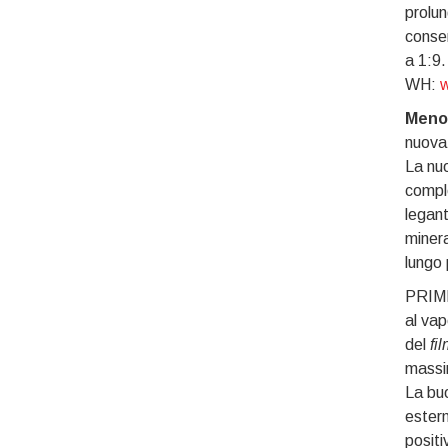
prolun
conser
a 1:9.
WH:
w
Meno 
nuova
La nuo
comple
legant
minera
lungo 
PRIM
al vap
del
fi
massim
La buo
estern
positi