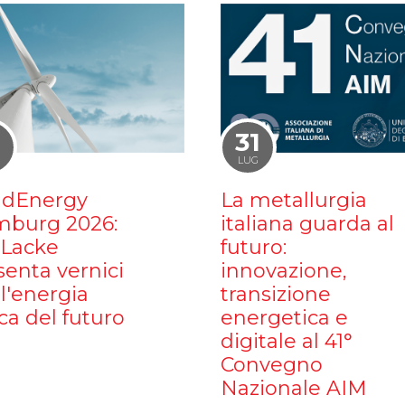
1
31
LUG
dEnergy
La metallurgia
burg 2026:
italiana guarda al
iLacke
futuro:
senta vernici
innovazione,
l'energia
transizione
ca del futuro
energetica e
digitale al 41°
Convegno
Nazionale AIM