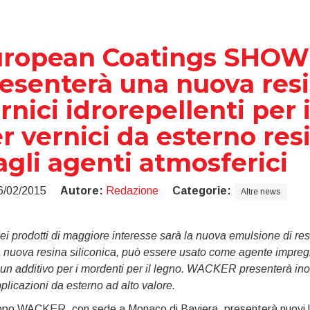
uropean Coatings SHOW
esenterà una nuova resi
rnici idrorepellenti per 
r vernici da esterno resi
agli agenti atmosferici
6/02/2015
Autore:
Redazione
Categorie:
Altre news
i prodotti di maggiore interesse sarà la nuova emulsione di re
 nuova resina siliconica, può essere usato come agente impregn
un additivo per i mordenti per il legno. WACKER presenterà ino
plicazioni da esterno ad alto valore.
ppo WACKER, con sede a Monaco di Baviera, presenterà nuovi legan