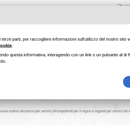
Chi s
di terze parti, per raccogliere informazioni sull’utilizzo del nostro sito
cookie
.
endo questa informativa, interagendo con un link o un pulsante al di f
Fiere
Formazione
Riviste
Pubblicità
Blog
odo.
na siliconica per vernici idrorepellenti per il legno e leganti per vernici da est