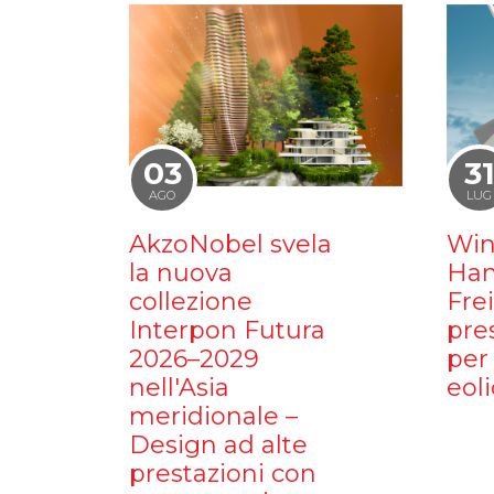
03
3
AGO
LUG
AkzoNobel svela
Win
la nuova
Ham
collezione
Fre
Interpon Futura
pre
2026–2029
per 
nell'Asia
eoli
meridionale –
Design ad alte
prestazioni con