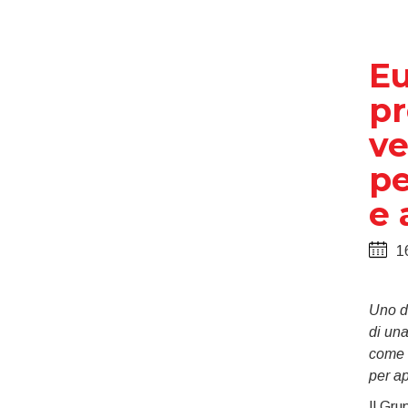
E
pr
ve
pe
e 
1
Uno de
di una
come 
per ap
Il Gru