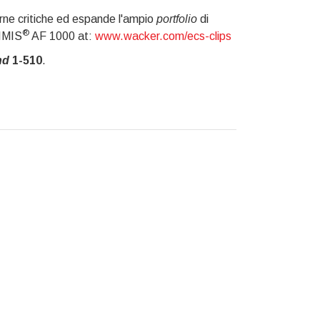
rne critiche ed espande l'ampio
portfolio
di
®
RIMIS
AF 1000 at:
www.wacker.com/ecs-clips
nd
1-510
.