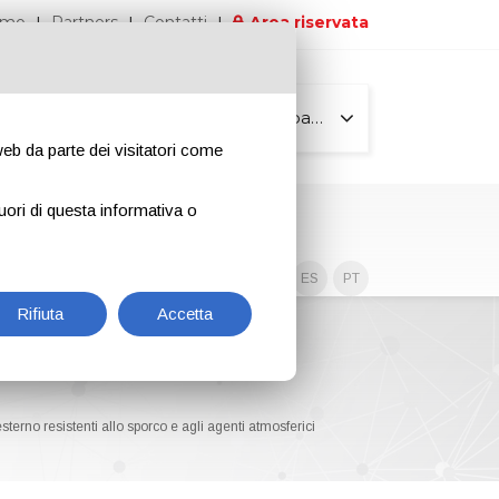
iamo
Partners
Contatti
Area riservata
Tutte le pagine
 web da parte dei visitatori come
uori di questa informativa o
Contenuti esclusivi
EN
IT
DE
ES
PT
Rifiuta
Accetta
erno resistenti allo sporco e agli agenti atmosferici