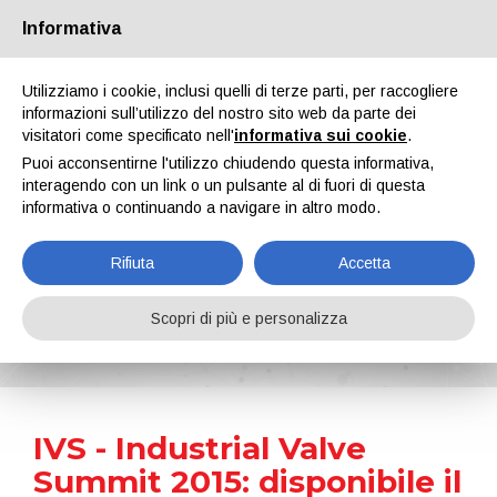
Informativa
Chi siamo
Partners
Contatti
Area riservata
Utilizziamo i cookie, inclusi quelli di terze parti, per raccogliere
informazioni sull’utilizzo del nostro sito web da parte dei
visitatori come specificato nell'
informativa sui cookie
.
Puoi acconsentirne l'utilizzo chiudendo questa informativa,
interagendo con un link o un pulsante al di fuori di questa
informativa o continuando a navigare in altro modo.
EN
IT
DE
ES
PT
Rifiuta
Accetta
News
Scopri di più e personalizza
Home
Notizie
IVS - Industrial Valve Summit 2015: disponibile il programma della parte congressuale
IVS - Industrial Valve
Summit 2015: disponibile il