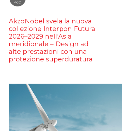
AGO
AkzoNobel svela la nuova
collezione Interpon Futura
2026–2029 nell'Asia
meridionale – Design ad
alte prestazioni con una
protezione superduratura