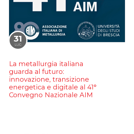
31
LUG
La metallurgia italiana
guarda al futuro:
innovazione, transizione
energetica e digitale al 41°
Convegno Nazionale AIM