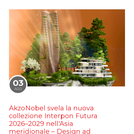
03
AGO
AkzoNobel svela la nuova
collezione Interpon Futura
2026–2029 nell'Asia
meridionale – Design ad