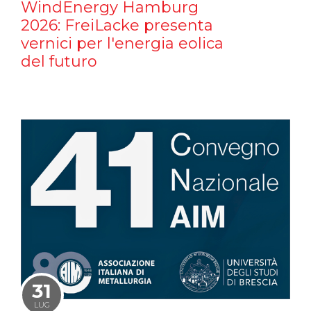
WindEnergy Hamburg
2026: FreiLacke presenta
vernici per l'energia eolica
del futuro
31
LUG