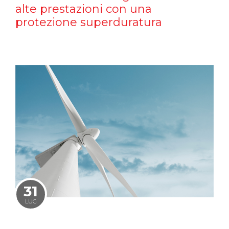
alte prestazioni con una
protezione superduratura
31
LUG