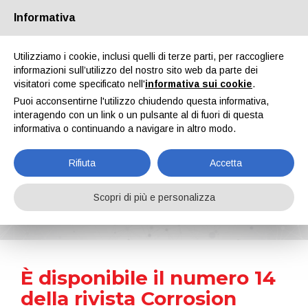
Informativa
Chi siamo
Partners
Contatti
Area riservata
Utilizziamo i cookie, inclusi quelli di terze parti, per raccogliere
informazioni sull’utilizzo del nostro sito web da parte dei
visitatori come specificato nell'
informativa sui cookie
.
Puoi acconsentirne l'utilizzo chiudendo questa informativa,
interagendo con un link o un pulsante al di fuori di questa
informativa o continuando a navigare in altro modo.
EN
IT
DE
ES
PT
Rifiuta
Accetta
News
Scopri di più e personalizza
Home
Notizie
È disponibile il numero 14 della rivista Corrosion Protection!
È disponibile il numero 14
della rivista Corrosion