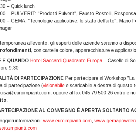
30 – Quick lunch
00 – PULVERIT: "Prodotti Pulverit", Fausto Restelli, Respons
00 – GEMA: "Tecnologie applicative, lo stato dell'arte", Mario F
nager
temporanea all'evento, gli esperti delle aziende saranno a dispo
rofondimenti
, con cartelle colore, apparecchiature e applicazio
 E QUANDO
Hotel Saccardi Quadrante Europa
– Caselle di S
 ore 9.30
LITÀ DI PARTECIPAZIONE
Per partecipare al Workshop "La ve
 di partecipazione (
visionabile
e scaricabile a destra di questo te
luisa@euroimpianti.com, oppure al fax 045 79 500 26 entro e non
ito
.
ARTECIPAZIONE AL CONVEGNO È APERTA SOLTANTO AGL
ggiori informazioni:
www.euroimpianti.com
,
www.gemapowderc
aitaimpianti.com