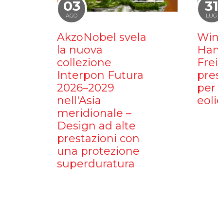
03
3
AGO
LUG
AkzoNobel svela
Win
la nuova
Ham
collezione
Fre
Interpon Futura
pre
2026–2029
per 
nell'Asia
eoli
meridionale –
Design ad alte
prestazioni con
una protezione
superduratura