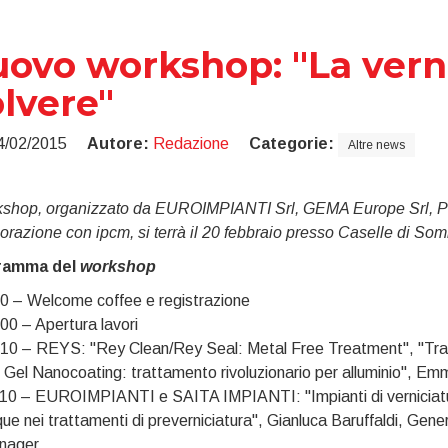
ovo workshop: "La verni
lvere"
4/02/2015
Autore:
Redazione
Categorie:
Altre news
rkshop, organizzato da EUROIMPIANTI Srl, GEMA Europe Srl,
borazione con ipcm, si terrà il 20 febbraio presso Caselle di 
ramma del
workshop
0 – Welcome coffee e registrazione
00 – Apertura lavori
10 – REYS: "Rey Clean/Rey Seal: Metal Free Treatment", "Tr
 Gel Nanocoating: trattamento rivoluzionario per alluminio", 
10 – EUROIMPIANTI e SAITA IMPIANTI: "Impianti di verniciatura
ue nei trattamenti di preverniciatura", Gianluca Baruffaldi, Gener
nager