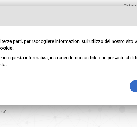
Chi s
di terze parti, per raccogliere informazioni sull’utilizzo del nostro sito
cookie
.
endo questa informativa, interagendo con un link o un pulsante al di f
Fiere
Formazione
Riviste
Pubblicità
Blog
odo.
ere"