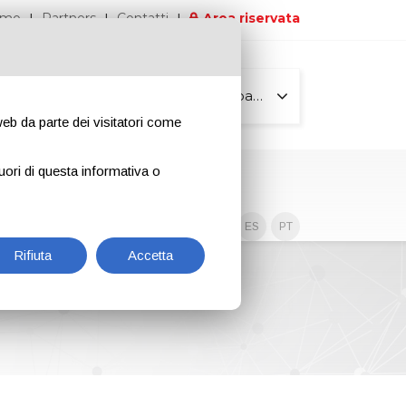
iamo
Partners
Contatti
Area riservata
Tutte le pagine
 web da parte dei visitatori come
uori di questa informativa o
Contenuti esclusivi
EN
IT
DE
ES
PT
Rifiuta
Accetta