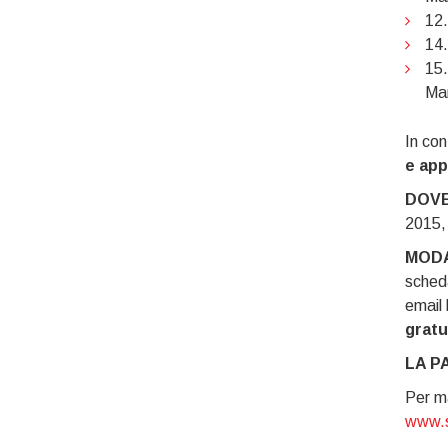
12.
14.
15.
Ma
In con
e app
DOVE
2015,
MODA
scheda
email 
gratu
LA P
Per ma
www.s