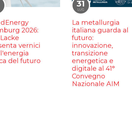
1
31
LUG
dEnergy
La metallurgia
burg 2026:
italiana guarda al
iLacke
futuro:
senta vernici
innovazione,
l'energia
transizione
ca del futuro
energetica e
digitale al 41°
Convegno
Nazionale AIM