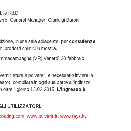
abile R&D
erro, General Manager; Gianluigi Baroni,
sizione, in una sala adiacente, per
consulenze
ni prodotti chimici in mostra.
ommacampagna (VR) Venerdì 20 febbraio
rniciatura a polvere", è necessario inviare la
sto), compilata in ogni sua parte all'indirizzo
 oltre il giorno 13.02.2015.
L'ingresso è
I UTILIZZATORI.
oating.com
,
www.pulverit.it
,
www.reys.it
,