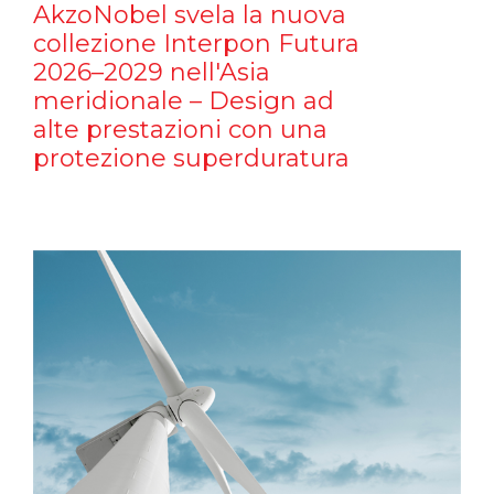
AkzoNobel svela la nuova
collezione Interpon Futura
2026–2029 nell'Asia
meridionale – Design ad
alte prestazioni con una
protezione superduratura