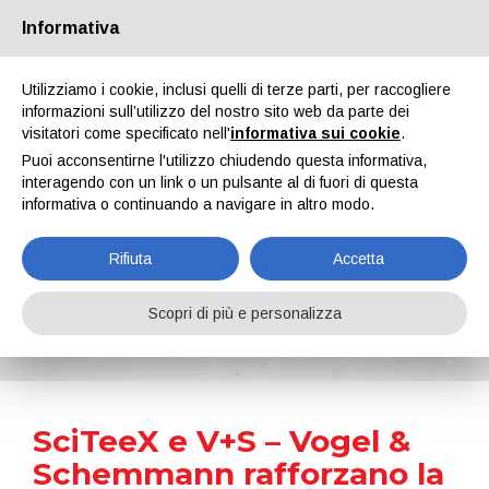
Informativa
Chi siamo
Partners
Contatti
Area riservata
Utilizziamo i cookie, inclusi quelli di terze parti, per raccogliere
informazioni sull’utilizzo del nostro sito web da parte dei
visitatori come specificato nell'
informativa sui cookie
.
Puoi acconsentirne l'utilizzo chiudendo questa informativa,
interagendo con un link o un pulsante al di fuori di questa
informativa o continuando a navigare in altro modo.
EN
IT
DE
ES
PT
Rifiuta
Accetta
News
Scopri di più e personalizza
Home
Notizie
SciTeeX e V+S – Vogel & Schemmann rafforzano la loro collaborazione: dove l'innovazione incontra la tradizione
SciTeeX e V+S – Vogel &
Schemmann rafforzano la