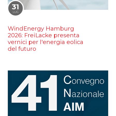
31
LUG
WindEnergy Hamburg
2026: FreiLacke presenta
vernici per l'energia eolica
del futuro