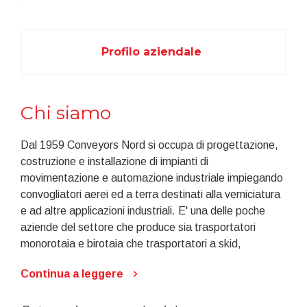
Profilo aziendale
Chi siamo
Dal 1959 Conveyors Nord si occupa di progettazione,
costruzione e installazione di impianti di
movimentazione e automazione industriale impiegando
convogliatori aerei ed a terra destinati alla verniciatura
e ad altre applicazioni industriali. E' una delle poche
aziende del settore che produce sia trasportatori
monorotaia e birotaia che trasportatori a skid,
trasportatori a rulli e soluzioni speciali, in modo da
Continua a leggere
essere in grado di fornire la soluzione più idonea ad ogni
esigenza