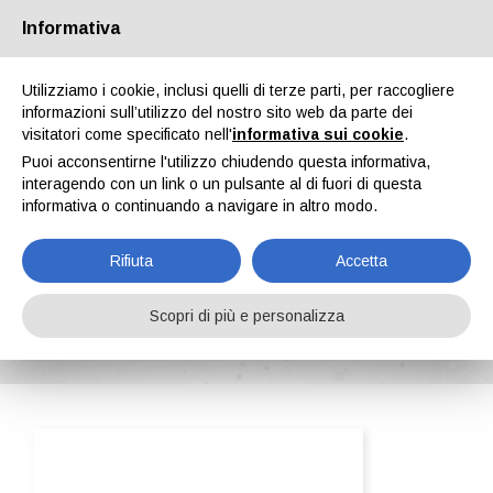
Informativa
Chi siamo
Partners
Contatti
Area riservata
Utilizziamo i cookie, inclusi quelli di terze parti, per raccogliere
informazioni sull’utilizzo del nostro sito web da parte dei
visitatori come specificato nell'
informativa sui cookie
.
Puoi acconsentirne l'utilizzo chiudendo questa informativa,
interagendo con un link o un pulsante al di fuori di questa
informativa o continuando a navigare in altro modo.
EN
IT
DE
ES
PT
Rifiuta
Accetta
Conveyors Nord Srl
Scopri di più e personalizza
Home
ipcm®Pedia
Conveyors Nord Srl