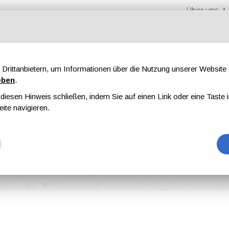
Über uns
Drittanbietern, um Informationen über die Nutzung unserer Websit
eben
.
iesen Hinweis schließen, indem Sie auf einen Link oder eine Taste i
en
Messen
Magazine
Werbung
eite navigieren.
New Industrial Masking Brand MAS-KING