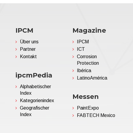
IPCM
Magazine
Über uns
IPCM
Partner
ICT
Kontakt
Corrosion
Protection
Ibérica
ipcmPedia
LatinoAmérica
Alphabetischer
Index
Messen
Kategorienindex
Geografischer
PaintExpo
Index
FABTECH Mexico