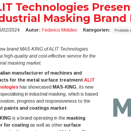
IT Technologies Prese
dustrial Masking Bran
6/02/2024
Autor:
Federico Melideo
Kategorien:
Produkte 
ew brand MAS-KING of ALIT Technologies
 a high-quality and cost-effective service for the
rial masking market.
talian manufacturer of machines and
cts for the metal surface treatment
ALIT
nologies
has showcased
MAS-KING
, its new
specialising in industrial masking, which is based
ovation, progress and responsiveness to the
t paints and coatings market
.
KING
is a brand operating in the
masking
r for coating
as well as other
surface