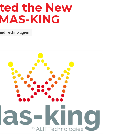
nted the New
d MAS-KING
und Technologien