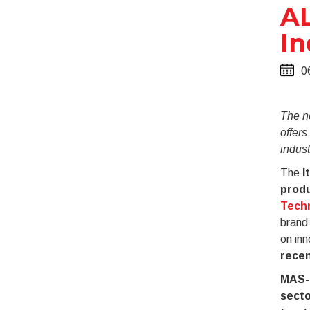
AL
In
0
The n
offers
indust
The
I
produ
Tech
brand 
on inn
recen
MAS-
secto