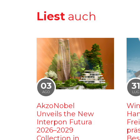
Liest
auch
03
3
AGO
LUG
AkzoNobel
Win
Unveils the New
Ham
Interpon Futura
Fre
2026–2029
prä
Collection in
Bes