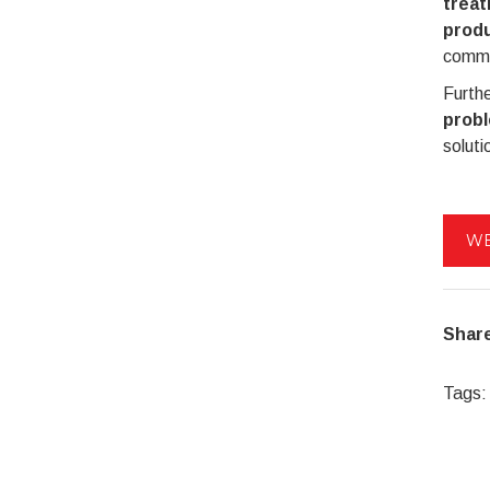
trea
prod
commi
Furthe
probl
soluti
WE
Share
Tags: