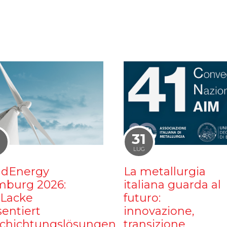
1
31
LUG
dEnergy
La metallurgia
burg 2026:
italiana guarda al
iLacke
futuro:
sentiert
innovazione,
chichtungslösungen
transizione