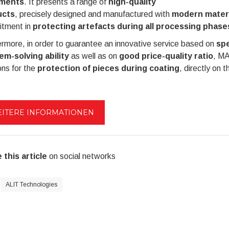
tments
. It presents a range of
high-quality
ucts
, precisely designed and manufactured with
modern materi
tment in
protecting artefacts during all processing phase
rmore, in order to guarantee an innovative service based on
spe
em-solving ability
as well as on
good price-quality ratio
, MA
ons for the
protection of pieces during coating
, directly on 
ITERE INFORMATIONEN
 this article
on social networks
ALIT Technologies