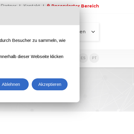
Partner
Kontakt
Reservierter Bereich
Alle Seiten
e durch Besucher zu sammeln, wie
nnerhalb dieser Webseite klicken
EN
IT
DE
ES
PT
Ablehnen
Akzeptieren