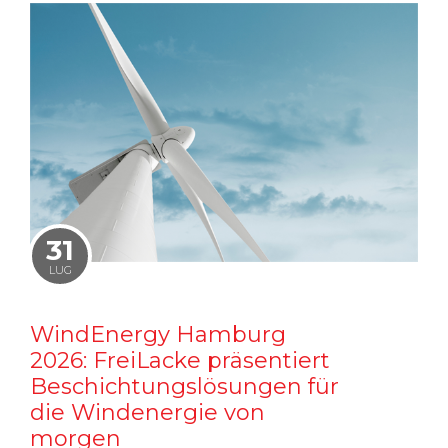
31
LUG
WindEnergy Hamburg
2026: FreiLacke präsentiert
Beschichtungslösungen für
die Windenergie von
morgen