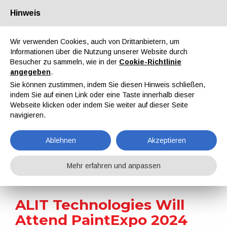
Hinweis
Über uns
Partner
Kontakt
Reservierter Bereich
Wir verwenden Cookies, auch von Drittanbietern, um
Informationen über die Nutzung unserer Website durch
Besucher zu sammeln, wie in der
Cookie-Richtlinie
angegeben
.
Sie können zustimmen, indem Sie diesen Hinweis schließen,
indem Sie auf einen Link oder eine Taste innerhalb dieser
EN
IT
DE
ES
PT
Webseite klicken oder indem Sie weiter auf dieser Seite
navigieren.
Nachrichten
Ablehnen
Akzeptieren
Home
Nachrichten
ALIT Technologies Will Attend PaintExpo 2024
Mehr erfahren und anpassen
ALIT Technologies Will
Attend PaintExpo 2024