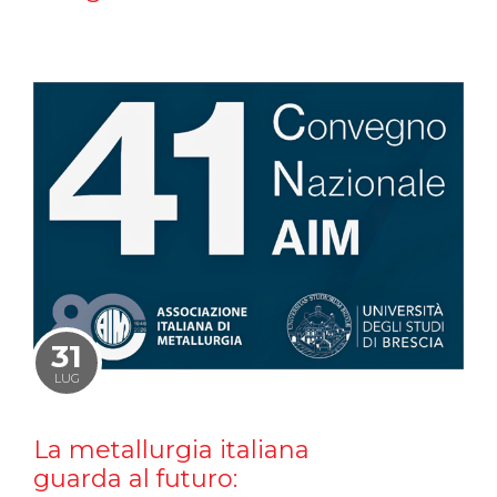
31
LUG
La metallurgia italiana
guarda al futuro: