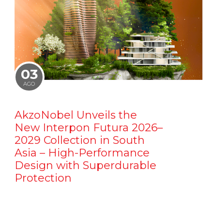
03
AGO
AkzoNobel Unveils the
New Interpon Futura 2026–
2029 Collection in South
Asia – High-Performance
Design with Superdurable
Protection