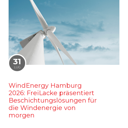
31
LUG
WindEnergy Hamburg
2026: FreiLacke präsentiert
Beschichtungslösungen für
die Windenergie von
morgen