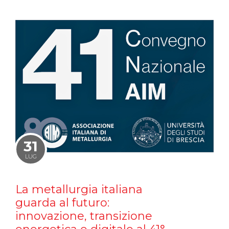
31
LUG
La metallurgia italiana
guarda al futuro:
innovazione, transizione