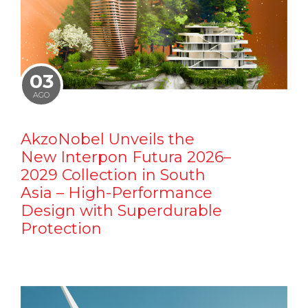
03
AGO
AkzoNobel Unveils the
New Interpon Futura 2026–
2029 Collection in South
Asia – High-Performance
Design with Superdurable
Protection