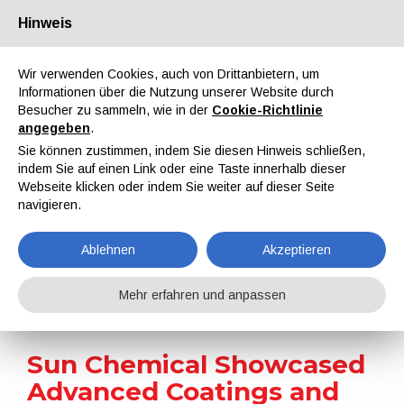
Hinweis
Über uns
Partner
Kontakt
Reservierter Bereich
Wir verwenden Cookies, auch von Drittanbietern, um
Informationen über die Nutzung unserer Website durch
Besucher zu sammeln, wie in der
Cookie-Richtlinie
angegeben
.
Sie können zustimmen, indem Sie diesen Hinweis schließen,
indem Sie auf einen Link oder eine Taste innerhalb dieser
EN
IT
DE
ES
PT
Webseite klicken oder indem Sie weiter auf dieser Seite
navigieren.
Nachrichten
Ablehnen
Akzeptieren
Home
Nachrichten
Sun Chemical Showcased Advanced Coatings and Sustainable Solutions at FTA FORUM INFOFLEX 2026
Mehr erfahren und anpassen
Sun Chemical Showcased
Advanced Coatings and