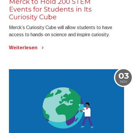
Merck to Hold 200 STEM
Events for Students in Its
Curiosity Cube
Merck’s Curiosity Cube will allow students to have
access to hands-on science and inspire curiosity.
Weiterlesen
03
NOV