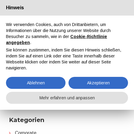
Hinweis
Über uns
Partner
Kontakt
Reservierter Bereich
Wir verwenden Cookies, auch von Drittanbietern, um
Informationen über die Nutzung unserer Website durch
Besucher zu sammeln, wie in der
Cookie-Richtlinie
angegeben
.
Sie können zustimmen, indem Sie diesen Hinweis schließen,
indem Sie auf einen Link oder eine Taste innerhalb dieser
EN
IT
DE
ES
PT
Webseite klicken oder indem Sie weiter auf dieser Seite
navigieren.
Merck
Ablehnen
Akzeptieren
Home
Nachrichten
Merck
Mehr erfahren und anpassen
Kategorien
Corporate