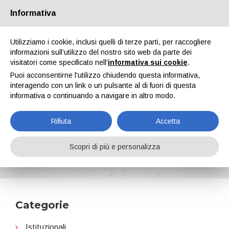
Informativa
Chi siamo
Partners
Contatti
Area riservata
Utilizziamo i cookie, inclusi quelli di terze parti, per raccogliere
informazioni sull’utilizzo del nostro sito web da parte dei
visitatori come specificato nell'
informativa sui cookie
.
Puoi acconsentirne l'utilizzo chiudendo questa informativa,
interagendo con un link o un pulsante al di fuori di questa
informativa o continuando a navigare in altro modo.
EN
IT
DE
ES
PT
Rifiuta
Accetta
Merck
Scopri di più e personalizza
Home
News
Merck
Categorie
Istituzionali