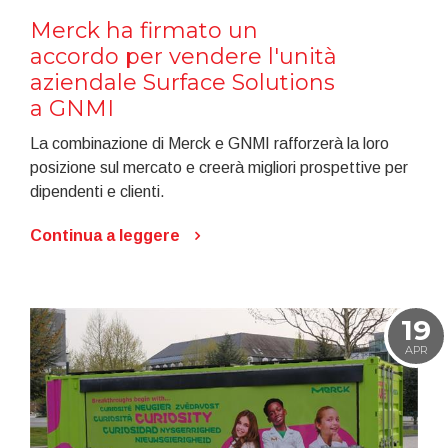
Merck ha firmato un
accordo per vendere l'unità
aziendale Surface Solutions
a GNMI
La combinazione di Merck e GNMI rafforzerà la loro
posizione sul mercato e creerà migliori prospettive per
dipendenti e clienti.
Continua a leggere
19
APR