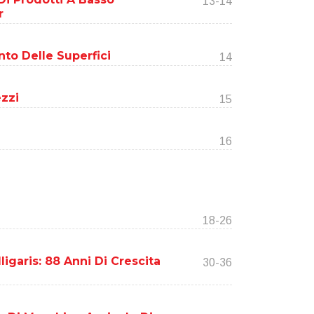
13-14
r
to Delle Superfici
14
zzi
15
16
18-26
igaris: 88 Anni Di Crescita
30-36