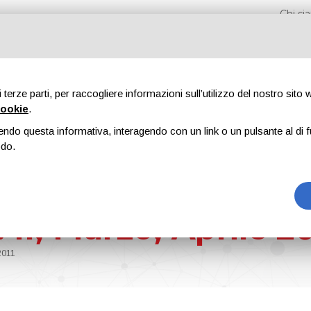
Chi s
di terze parti, per raccogliere informazioni sull’utilizzo del nostro sito
cookie
.
endo questa informativa, interagendo con un link o un pulsante al di f
iere
Formazione
Riviste
Pubblicità
Blog
odo.
 II, Marzo, Aprile 20
 2011