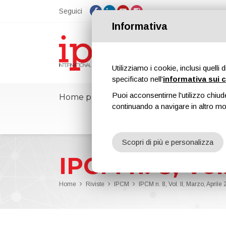
Seguici
Informativa
Utilizziamo i cookie, inclusi quelli 
specificato nell'
informativa sui 
Puoi acconsentirne l'utilizzo chiud
Home page
ipcmPedia
Notizie
F
continuando a navigare in altro m
Scopri di più e personalizza
IPCM n. 8, Vol.
Home
Riviste
IPCM
IPCM n. 8, Vol. II, Marzo, Aprile