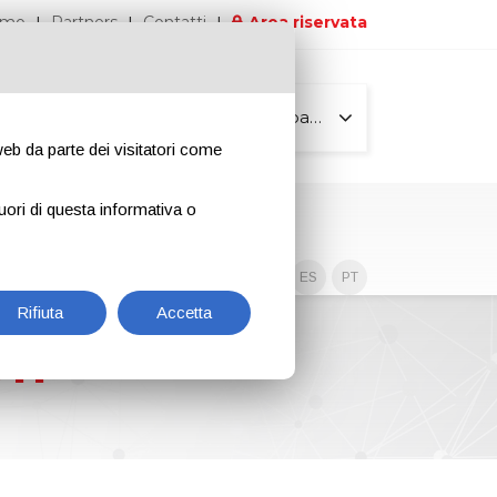
iamo
Partners
Contatti
Area riservata
Tutte le pagine
 web da parte dei visitatori come
uori di questa informativa o
Contenuti esclusivi
EN
IT
DE
ES
PT
Rifiuta
Accetta
11