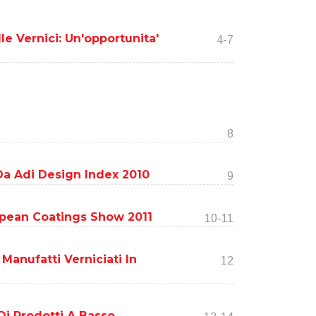
le Vernici: Un'opportunita'
4-7
8
Da Adi Design Index 2010
9
pean Coatings Show 2011
10-11
Manufatti Verniciati In
12
Di Prodotti A Basso