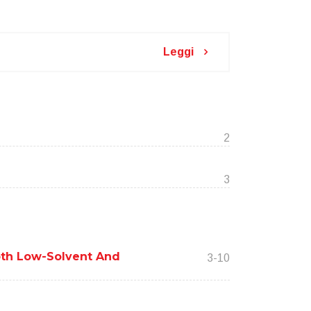
Leggi
2
3
oth Low-Solvent And
3-10