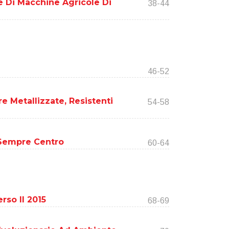
le Di Macchine Agricole Di
38-44
46-52
e Metallizzate, Resistenti
54-58
 Sempre Centro
60-64
rso Il 2015
68-69