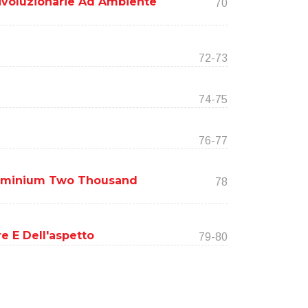
ivoluzionarie Ad Ambiente
70
72-73
74-75
76-77
Aluminium Two Thousand
78
e E Dell'aspetto
79-80