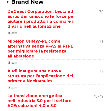
Brand New
DeGeest Corporation, Lesta ed
70
Eurosider uniscono le forze per
aiutare i produttori a colmare il
divario nell'automazione
di ipcm
Mipelon UHMW-PE come
71
alternativa senza PFAS al PTFE
per migliorare la resistenza
all'abrasione
di ipcm
Audi inaugura una nuova
72
struttura per l’applicazione del
primer a Neckarsulm
di ipcm
La transizione energetica
78-79
nell'Industria 5.0 per il settore
ACE: soluzioni 4.0 e 5.0