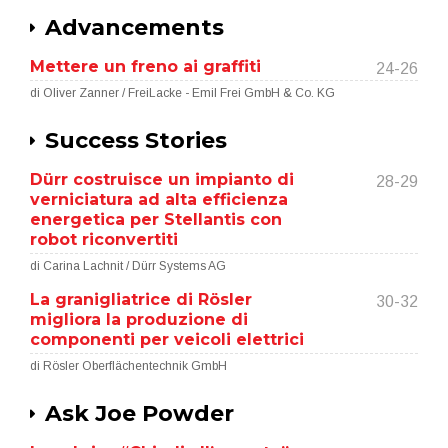
Advancements
Mettere un freno ai graffiti
24-26
di Oliver Zanner / FreiLacke - Emil Frei GmbH & Co. KG
Success Stories
Dürr costruisce un impianto di
28-29
verniciatura ad alta efficienza
energetica per Stellantis con
robot riconvertiti
di Carina Lachnit / Dürr Systems AG
La granigliatrice di Rösler
30-32
migliora la produzione di
componenti per veicoli elettrici
di Rösler Oberflächentechnik GmbH
Ask Joe Powder