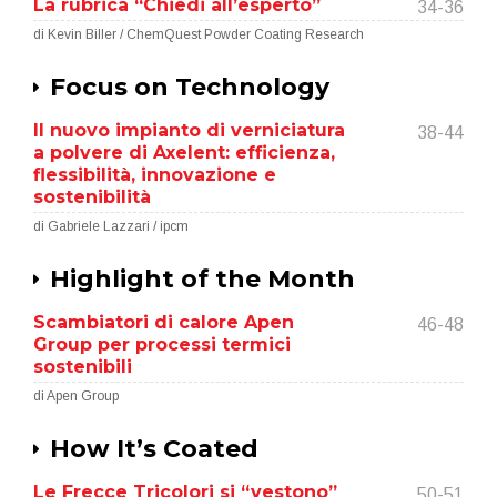
La rubrica “Chiedi all’esperto”
34-36
di Kevin Biller / ChemQuest Powder Coating Research
Focus on Technology
Il nuovo impianto di verniciatura
38-44
a polvere di Axelent: efficienza,
flessibilità, innovazione e
sostenibilità
di Gabriele Lazzari / ipcm
Highlight of the Month
Scambiatori di calore Apen
46-48
Group per processi termici
sostenibili
di Apen Group
How It’s Coated
Le Frecce Tricolori si “vestono”
50-51