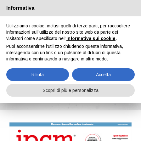
Informativa
Chi siamo
Partners
Contatti
Area riservata
Utilizziamo i cookie, inclusi quelli di terze parti, per raccogliere
informazioni sull’utilizzo del nostro sito web da parte dei
visitatori come specificato nell'
informativa sui cookie
.
Puoi acconsentirne l'utilizzo chiudendo questa informativa,
interagendo con un link o un pulsante al di fuori di questa
informativa o continuando a navigare in altro modo.
EN
IT
DE
ES
PT
Rifiuta
Accetta
IPCM n. 90, Vol. XV, Novembre, Dicembre 2024
Scopri di più e personalizza
Home
Riviste
IPCM
IPCM n. 90, Vol. XV, Novembre, Dicembre 2024