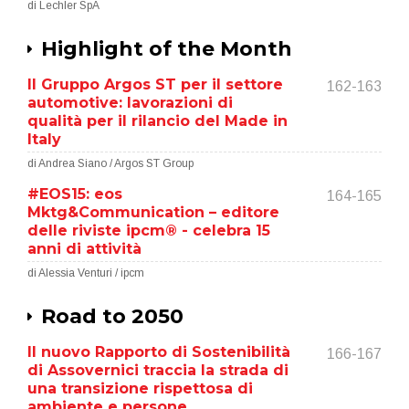
di Lechler SpA
Highlight of the Month
Il Gruppo Argos ST per il settore
162-163
automotive: lavorazioni di
qualità per il rilancio del Made in
Italy
di Andrea Siano / Argos ST Group
#EOS15: eos
164-165
Mktg&Communication – editore
delle riviste ipcm® - celebra 15
anni di attività
di Alessia Venturi / ipcm
Road to 2050
Il nuovo Rapporto di Sostenibilità
166-167
di Assovernici traccia la strada di
una transizione rispettosa di
ambiente e persone