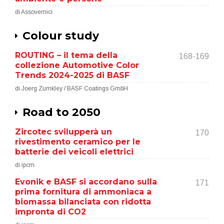
di Assovernici
Colour study
ROUTING – il tema della
168-169
collezione Automotive Color
Trends 2024-2025 di BASF
di Joerg Zumkley / BASF Coatings GmbH
Road to 2050
Zircotec svilupperà un
170
rivestimento ceramico per le
batterie dei veicoli elettrici
di ipcm
Evonik e BASF si accordano sulla
171
prima fornitura di ammoniaca a
biomassa bilanciata con ridotta
impronta di CO2