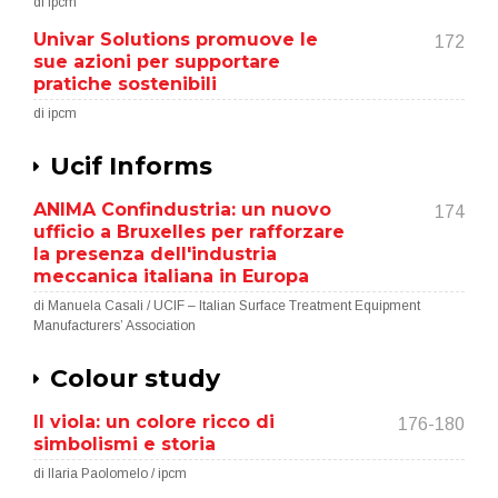
di ipcm
Univar Solutions promuove le
172
sue azioni per supportare
pratiche sostenibili
di ipcm
Ucif Informs
ANIMA Confindustria: un nuovo
174
ufficio a Bruxelles per rafforzare
la presenza dell'industria
meccanica italiana in Europa
di Manuela Casali / UCIF – Italian Surface Treatment Equipment
Manufacturers’ Association
Colour study
Il viola: un colore ricco di
176-180
simbolismi e storia
di Ilaria Paolomelo / ipcm