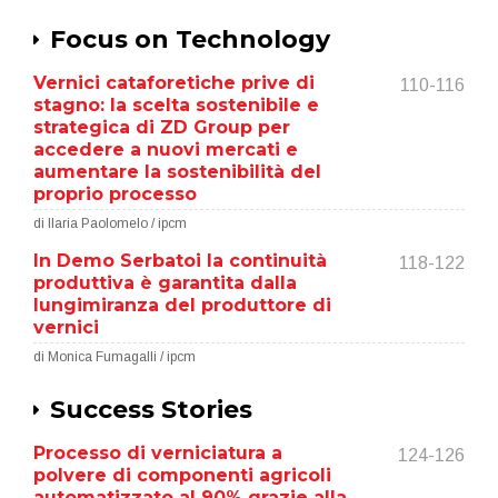
Focus on Technology
Vernici cataforetiche prive di
110-116
stagno: la scelta sostenibile e
strategica di ZD Group per
accedere a nuovi mercati e
aumentare la sostenibilità del
proprio processo
di Ilaria Paolomelo / ipcm
In Demo Serbatoi la continuità
118-122
produttiva è garantita dalla
lungimiranza del produttore di
vernici
di Monica Fumagalli / ipcm
Success Stories
Processo di verniciatura a
124-126
polvere di componenti agricoli
automatizzato al 90% grazie alla