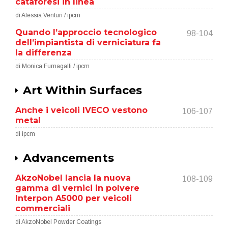
cataforesi in linea
di Alessia Venturi / ipcm
Quando l’approccio tecnologico
98-104
dell’impiantista di verniciatura fa
la differenza
di Monica Fumagalli / ipcm
Art Within Surfaces
Anche i veicoli IVECO vestono
106-107
metal
di ipcm
Advancements
AkzoNobel lancia la nuova
108-109
gamma di vernici in polvere
Interpon A5000 per veicoli
commerciali
di AkzoNobel Powder Coatings