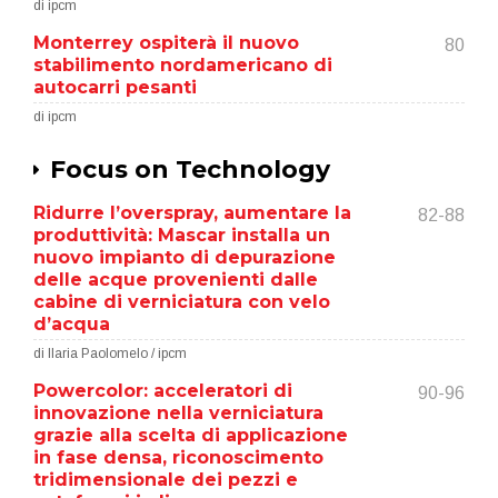
di ipcm
Monterrey ospiterà il nuovo
80
stabilimento nordamericano di
autocarri pesanti
di ipcm
Focus on Technology
Ridurre l’overspray, aumentare la
82-88
produttività: Mascar installa un
nuovo impianto di depurazione
delle acque provenienti dalle
cabine di verniciatura con velo
d’acqua
di Ilaria Paolomelo / ipcm
Powercolor: acceleratori di
90-96
innovazione nella verniciatura
grazie alla scelta di applicazione
in fase densa, riconoscimento
tridimensionale dei pezzi e