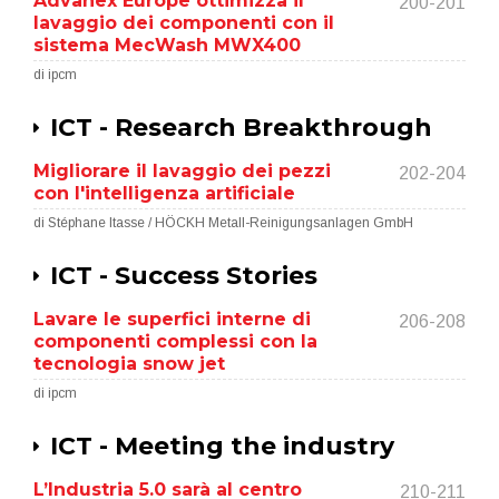
Advanex Europe ottimizza il
200-201
lavaggio dei componenti con il
sistema MecWash MWX400
di ipcm
ICT - Research Breakthrough
Migliorare il lavaggio dei pezzi
202-204
con l'intelligenza artificiale
di Stéphane Itasse / HÖCKH Metall-Reinigungsanlagen GmbH
ICT - Success Stories
Lavare le superfici interne di
206-208
componenti complessi con la
tecnologia snow jet
di ipcm
ICT - Meeting the industry
L’Industria 5.0 sarà al centro
210-211