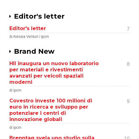
Editor's letter
Editor's letter
7
di Alessia Venturi / ipcm
Brand New
HII inaugura un nuovo laboratorio
8
per materiali e rivestimenti
avanzati per veicoli spaziali
moderni
di ipcm
Covestro investe 100 milioni di
9
euro in ricerca e sviluppo per
potenziare i centri di
innovazione globali
di ipcm
Brenntag svela uno studio sulla
10