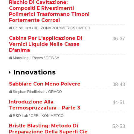
Rischio Di Cavitazione:
Compositi E Rivestimenti
Polimerici Trasformano Timoni
Fortemente Corrosi
di Chloe Hirst / BELZONA POLYMERICS LIMITED
Cabina Per L'applicazione Di
36-37
Vernici Liquide Nelle Casse
D'anima
di Marquiegui Reyes / GEINSA
Innovations
Sabbiare Con Meno Polvere
38-43
di Stephan Rindfleisch / GRACO
Introduzione Alla
44-51
Termospruzzatura – Parte 3
di R&D Lab / OERLIKON METCO
Bristle Blasting: Metodo Di
52-53
Preparazione Della Superfi Cie