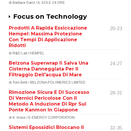
di Barbara Ganz / IL SOLE 24 ORE
Focus on Technology
Prodotti A Rapida Essiccazione
20-23
Hempel: Massima Protezione
Con Tempi Di Applicazione
Ridotti
di R&D Lab / HEMPEL
Belzona Superwrap Ii Salva Una
24-27
Cisterna Danneggiata Per Il
Filtraggio Dell'acqua Di Mare
di Tom Belli / BELZONA POLYMERICS LIMITED
Rimozione Sicura E Di Successo
28-31
Di Vernici Pericolose Con Il
Metodo A Induzione Di Rpr Sul
Ponte Kanmon In Giappone
di K. Inoue / E-ENERGY CORPORATION
Sistemi Epossidici Bloccano Il
32-35