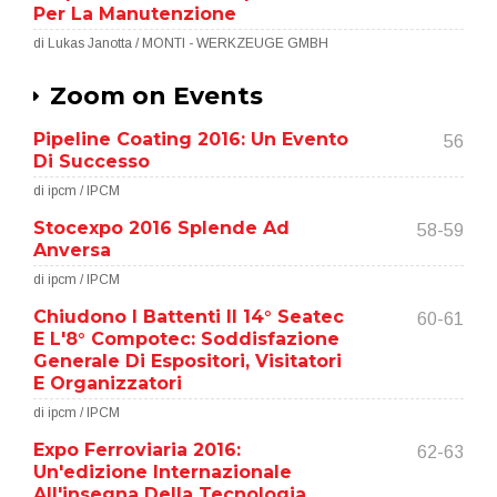
Per La Manutenzione
di Lukas Janotta / MONTI - WERKZEUGE GMBH
Zoom on Events
Pipeline Coating 2016: Un Evento
56
Di Successo
di ipcm / IPCM
Stocexpo 2016 Splende Ad
58-59
Anversa
di ipcm / IPCM
Chiudono I Battenti Il 14° Seatec
60-61
E L'8° Compotec: Soddisfazione
Generale Di Espositori, Visitatori
E Organizzatori
di ipcm / IPCM
Expo Ferroviaria 2016:
62-63
Un'edizione Internazionale
All'insegna Della Tecnologia