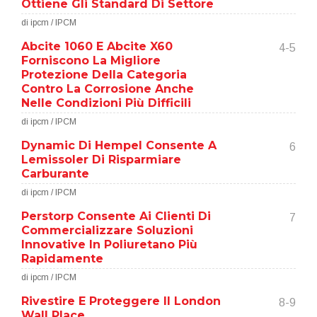
Ottiene Gli Standard Di Settore
di ipcm / IPCM
Abcite 1060 E Abcite X60
4-5
Forniscono La Migliore
Protezione Della Categoria
Contro La Corrosione Anche
Nelle Condizioni Più Difficili
di ipcm / IPCM
Dynamic Di Hempel Consente A
6
Lemissoler Di Risparmiare
Carburante
di ipcm / IPCM
Perstorp Consente Ai Clienti Di
7
Commercializzare Soluzioni
Innovative In Poliuretano Più
Rapidamente
di ipcm / IPCM
Rivestire E Proteggere Il London
8-9
Wall Place