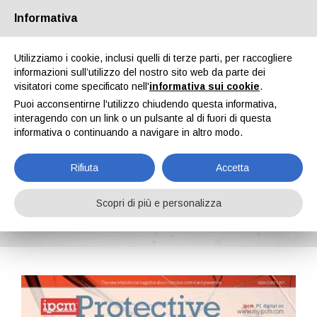
Informativa
Chi siamo
Partners
Contatti
Area riservata
Utilizziamo i cookie, inclusi quelli di terze parti, per raccogliere
informazioni sull’utilizzo del nostro sito web da parte dei
visitatori come specificato nell'
informativa sui cookie
.
Puoi acconsentirne l'utilizzo chiudendo questa informativa,
interagendo con un link o un pulsante al di fuori di questa
informativa o continuando a navigare in altro modo.
EN
IT
DE
ES
PT
Rifiuta
Accetta
Protective Coatings n. 17, Vol. V, Aprile 2016
Scopri di più e personalizza
Home
Riviste
Protective Coatings
Protective Coatings n. 17, Vol. V, Aprile 2016