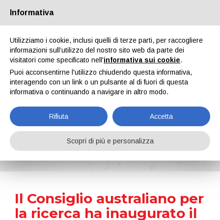
Informativa
Chi siamo
Partners
Contatti
Area riservata
Utilizziamo i cookie, inclusi quelli di terze parti, per raccogliere
informazioni sull’utilizzo del nostro sito web da parte dei
visitatori come specificato nell'
informativa sui cookie
.
Puoi acconsentirne l'utilizzo chiudendo questa informativa,
interagendo con un link o un pulsante al di fuori di questa
informativa o continuando a navigare in altro modo.
EN
IT
DE
ES
PT
Rifiuta
Accetta
News
Scopri di più e personalizza
Home
Notizie
Il Consiglio australiano per la ricerca ha inaugurato il centro ricerche per la produzione avanzata con materiali 2D
Il Consiglio australiano per
la ricerca ha inaugurato il