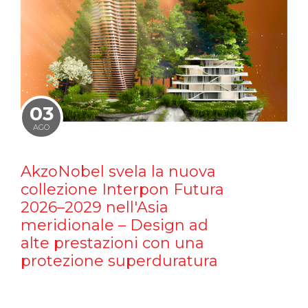
03
AGO
AkzoNobel svela la nuova
collezione Interpon Futura
2026–2029 nell'Asia
meridionale – Design ad
alte prestazioni con una
protezione superduratura