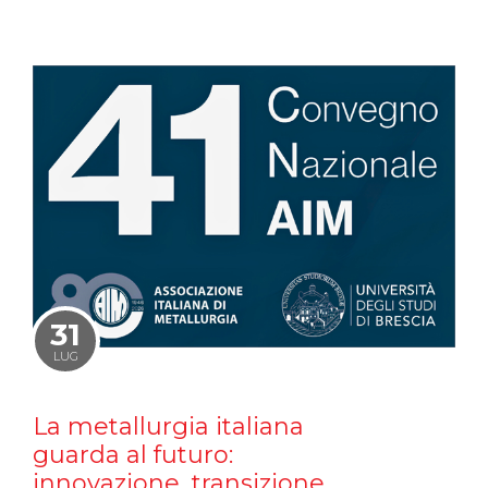
31
LUG
La metallurgia italiana
guarda al futuro:
innovazione, transizione