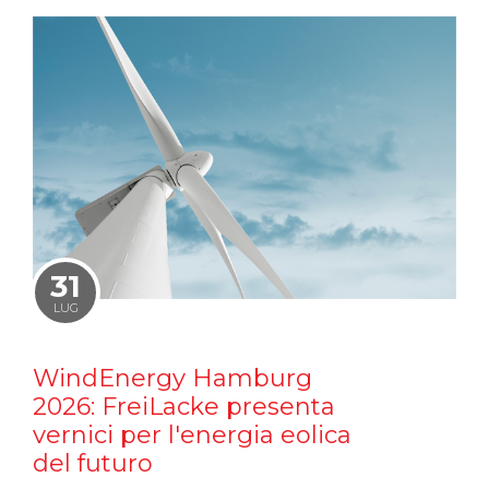
31
LUG
WindEnergy Hamburg
2026: FreiLacke presenta
vernici per l'energia eolica
del futuro