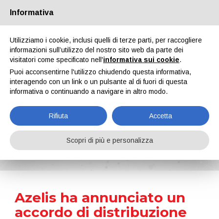
Informativa
Chi siamo
Partners
Contatti
Area riservata
Utilizziamo i cookie, inclusi quelli di terze parti, per raccogliere
informazioni sull’utilizzo del nostro sito web da parte dei
visitatori come specificato nell'
informativa sui cookie
.
Puoi acconsentirne l'utilizzo chiudendo questa informativa,
interagendo con un link o un pulsante al di fuori di questa
informativa o continuando a navigare in altro modo.
EN
IT
DE
ES
PT
Rifiuta
Accetta
News
Scopri di più e personalizza
Home
Notizie
Azelis ha annunciato un accordo di distribuzione con Hexigone
Azelis ha annunciato un
accordo di distribuzione