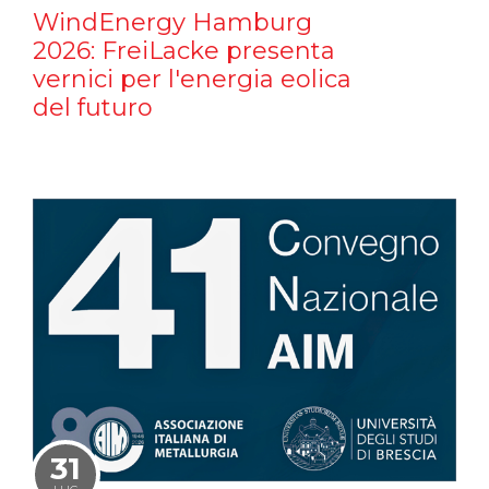
WindEnergy Hamburg
2026: FreiLacke presenta
vernici per l'energia eolica
del futuro
31