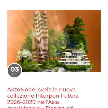
03
AGO
AkzoNobel svela la nuova
collezione Interpon Futura
2026–2029 nell'Asia