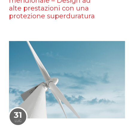
meridionale – Design ad
alte prestazioni con una
protezione superduratura
31
LUG