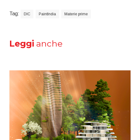
Tag:
DIC
PaintIndia
Materie prime
Leggi
anche