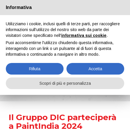
Informativa
Chi siamo
Partners
Contatti
Area riservata
Utilizziamo i cookie, inclusi quelli di terze parti, per raccogliere
informazioni sull’utilizzo del nostro sito web da parte dei
visitatori come specificato nell'
informativa sui cookie
.
Puoi acconsentirne l'utilizzo chiudendo questa informativa,
interagendo con un link o un pulsante al di fuori di questa
informativa o continuando a navigare in altro modo.
EN
IT
DE
ES
PT
Rifiuta
Accetta
News
Scopri di più e personalizza
Home
Notizie
Il Gruppo DIC parteciperà a PaintIndia 2024
Il Gruppo DIC parteciperà
a PaintIndia 2024