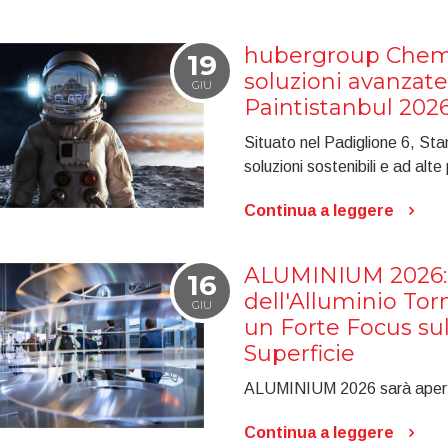
hubergroup Chemi
19
soluzioni avanzate
GIU
Paintistanbul 202
Situato nel Padiglione 6, St
soluzioni sostenibili e ad alte
Continua a leggere
ALUMINIUM 2026: 
16
dell'Alluminio Tor
GIU
un Forte Focus sul
Superficie
ALUMINIUM 2026 sarà aperta 
Continua a leggere