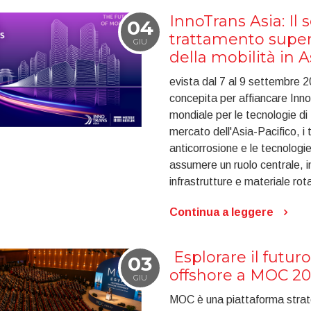
InnoTrans Asia: Il 
04
trattamento super
GIU
della mobilità in A
evista dal 7 al 9 settembre 
concepita per affiancare InnoT
mondiale per le tecnologie di
mercato dell'Asia-Pacifico, i t
anticorrosione e le tecnologie 
assumere un ruolo centrale, i
infrastrutture e materiale rotab
Continua a leggere
​ Esplorare il futur
03
offshore a MOC 2
GIU
MOC è una piattaforma strateg