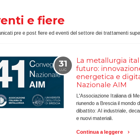
enti e fiere
nicati pre e post fiere ed eventi del settore dei trattamenti superf
La metallurgia ita
31
futuro: innovazion
LUG
energetica e digit
Nazionale AIM
L'Associazione Italiana di Met
riunendo a Brescia il mondo del
dibattito: AI industriale, dec
e nuovi materiali.
Continua a leggere