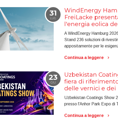
WindEnergy Hamb
31
FreiLacke presenta
LUG
l'energia eolica de
A WindEnergy Hamburg 2026, 
Stand 236 soluzioni di rivest
appositamente per le esigenze
Continua a leggere
Uzbekistan Coatin
23
fiera di riferiment
GIU
delle vernici e dei
Uzbekistan Coatings Show 20
presso l'Anhor Park Expo di 
Continua a leggere