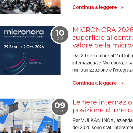
Continua a leggere
MICRONORA 2026: 
10
superficie al centr
GIU
valore della micro
Dal 29 settembre al 2 ottobr
internazionale Micronora, il s
miniaturizzazione e l'integraz
Continua a leggere
Le fiere internazio
09
posizione di mer
GIU
Per VULKAN INOX, azienda co
del 2026 sono stati interament