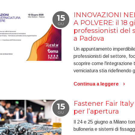
INNOVAZIONI NE
15
A POLVERE: il 18 g
GIU
professionisti del 
a Padova
Un appuntamento imperdibile
professionisti del settore, f
scoprire come l'integrazione 
verniciatura stia ridefinendo g
Continua a leggere
Fastener Fair Italy
15
per l’apertura
GIU
Il 24 e 25 giugno a Milano torn
bulloneria e sistemi di fissagg