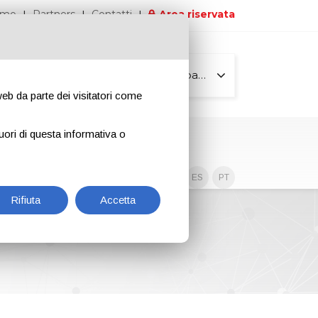
iamo
Partners
Contatti
Area riservata
Tutte le pagine
 web da parte dei visitatori come
uori di questa informativa o
Contenuti esclusivi
EN
IT
DE
ES
PT
Rifiuta
Accetta