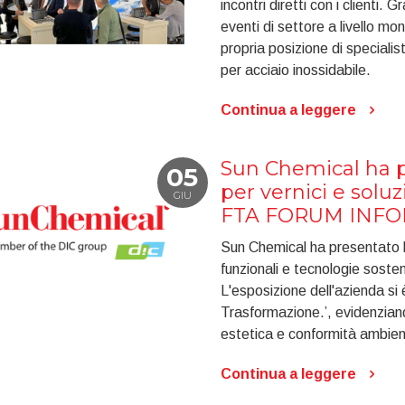
incontri diretti con i clienti.
eventi di settore a livello mo
propria posizione di specialis
per acciaio inossidabile.
Continua a leggere
Sun Chemical ha p
05
per vernici e soluz
GIU
FTA FORUM INFO
Sun Chemical ha presentato le
funzionali e tecnologie sos
L'esposizione dell'azienda si
Trasformazione.’, evidenzia
estetica e conformità ambien
Continua a leggere