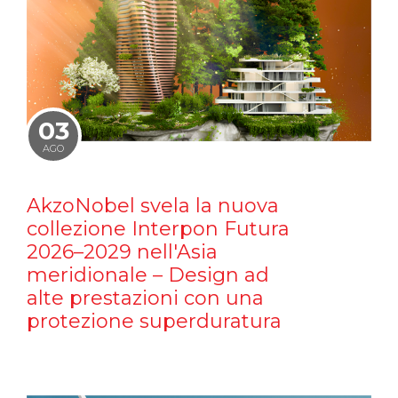
03
AGO
AkzoNobel svela la nuova
collezione Interpon Futura
2026–2029 nell'Asia
meridionale – Design ad
alte prestazioni con una
protezione superduratura