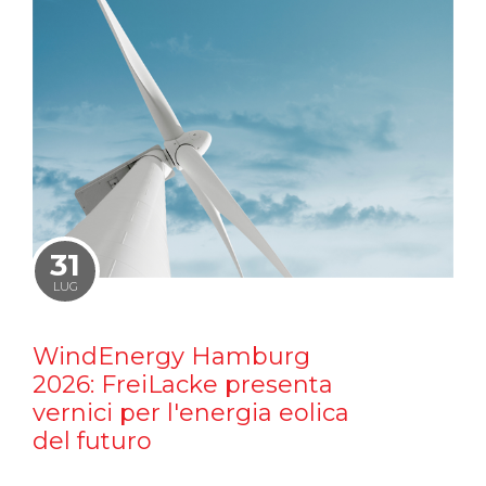
31
LUG
WindEnergy Hamburg
2026: FreiLacke presenta
vernici per l'energia eolica
del futuro