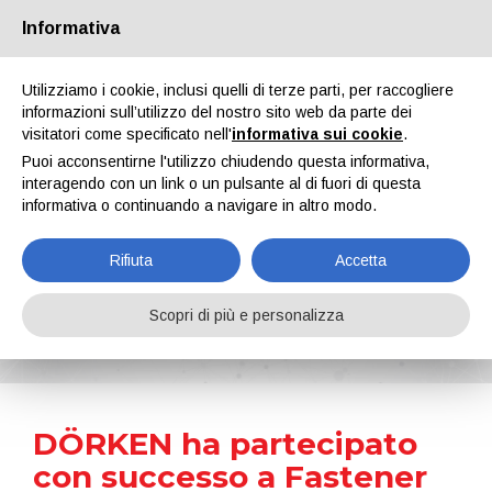
Informativa
Chi siamo
Partners
Contatti
Area riservata
Utilizziamo i cookie, inclusi quelli di terze parti, per raccogliere
informazioni sull’utilizzo del nostro sito web da parte dei
visitatori come specificato nell'
informativa sui cookie
.
Puoi acconsentirne l'utilizzo chiudendo questa informativa,
interagendo con un link o un pulsante al di fuori di questa
informativa o continuando a navigare in altro modo.
EN
IT
DE
ES
PT
Rifiuta
Accetta
News
Scopri di più e personalizza
Home
Notizie
DÖRKEN ha partecipato con successo a Fastener Fair Global 2025
DÖRKEN ha partecipato
con successo a Fastener