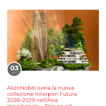
03
AGO
AkzoNobel svela la nuova
collezione Interpon Futura
2026–2029 nell'Asia