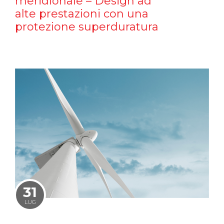
meridionale – Design ad
alte prestazioni con una
protezione superduratura
31
LUG