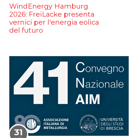
WindEnergy Hamburg
2026: FreiLacke presenta
vernici per l'energia eolica
del futuro
31