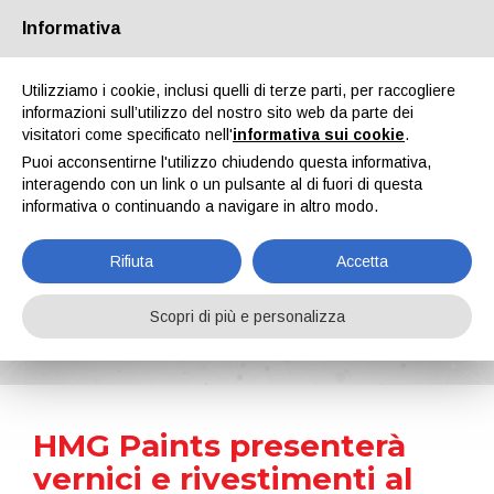
Informativa
Chi siamo
Partners
Contatti
Area riservata
Utilizziamo i cookie, inclusi quelli di terze parti, per raccogliere
informazioni sull’utilizzo del nostro sito web da parte dei
visitatori come specificato nell'
informativa sui cookie
.
Puoi acconsentirne l'utilizzo chiudendo questa informativa,
interagendo con un link o un pulsante al di fuori di questa
informativa o continuando a navigare in altro modo.
EN
IT
DE
ES
PT
Rifiuta
Accetta
News
Scopri di più e personalizza
Home
Notizie
HMG Paints presenterà vernici e rivestimenti al DVD Show 2024
HMG Paints presenterà
vernici e rivestimenti al