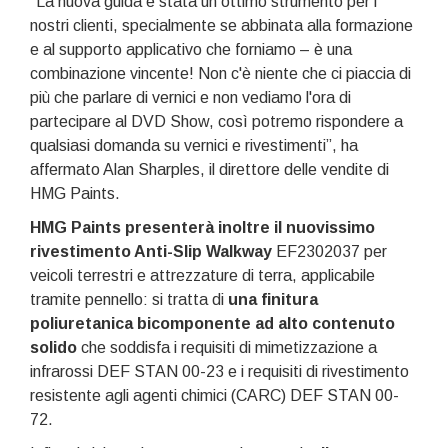
“La nuova guida è stata un ottimo strumento per i
nostri clienti, specialmente se abbinata alla formazione
e al supporto applicativo che forniamo – è una
combinazione vincente! Non c'è niente che ci piaccia di
più che parlare di vernici e non vediamo l'ora di
partecipare al DVD Show, così potremo rispondere a
qualsiasi domanda su vernici e rivestimenti”, ha
affermato Alan Sharples, il direttore delle vendite di
HMG Paints.
HMG Paints presenterà inoltre
il nuovissimo
rivestimento Anti-Slip Walkway
EF2302037 per
veicoli terrestri e attrezzature di terra, applicabile
tramite pennello: si tratta di
una finitura
poliuretanica bicomponente ad alto contenuto
solido
che soddisfa i requisiti di mimetizzazione a
infrarossi DEF STAN 00-23 e i requisiti di rivestimento
resistente agli agenti chimici (CARC) DEF STAN 00-
72.