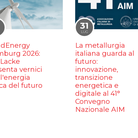
1
31
LUG
dEnergy
La metallurgia
burg 2026:
italiana guarda al
iLacke
futuro:
senta vernici
innovazione,
l'energia
transizione
ca del futuro
energetica e
digitale al 41°
Convegno
Nazionale AIM