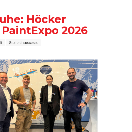
ruhe: Höcker
 PaintExpo 2026
li
Storie di successo