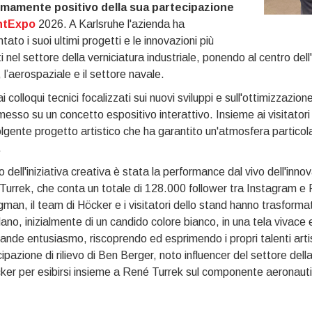
mamente positivo della sua partecipazione
ntExpo
2026. A Karlsruhe l'azienda ha
tato i suoi ultimi progetti e le innovazioni più
i nel settore della verniciatura industriale, ponendo al centro dell
, l’aerospaziale e il settore navale.
ai colloqui tecnici focalizzati sui nuovi sviluppi e sull'ottimizzazi
sso su un concetto espositivo interattivo. Insieme ai visitatori d
lgente progetto artistico che ha garantito un'atmosfera particolar
.
cro dell'iniziativa creativa è stata la performance dal vivo dell'in
urrek, che conta un totale di 128.000 follower tra Instagram e 
gman, il team di Höcker e i visitatori dello stand hanno trasform
ano, inizialmente di un candido colore bianco, in una tela vivace e
ande entusiasmo, riscoprendo ed esprimendo i propri talenti artist
ipazione di rilievo di Ben Berger, noto influencer del settore dell
ker per esibirsi insieme a René Turrek sul componente aeronaut