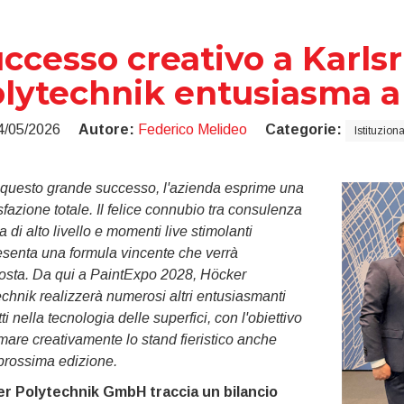
ccesso creativo a Karls
lytechnik entusiasma a
4/05/2026
Autore:
Federico Melideo
Categorie:
Istituziona
questo grande successo, l'azienda esprime una
fazione totale. Il felice connubio tra consulenza
a di alto livello e momenti live stimolanti
esenta una formula vincente che verrà
posta. Da qui a PaintExpo 2028, Höcker
chnik realizzerà numerosi altri entusiasmanti
ti nella tecnologia delle superfici, con l'obiettivo
mare creativamente lo stand fieristico anche
prossima edizione.
r Polytechnik GmbH traccia un bilancio