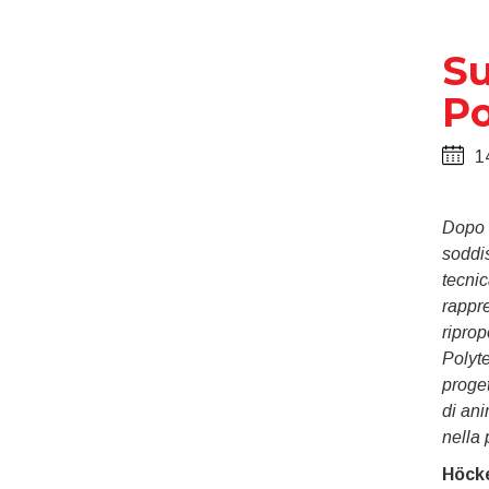
Su
Po
1
Dopo 
soddis
tecnic
rappr
ripro
Polyte
proget
di ani
nella 
Höcke