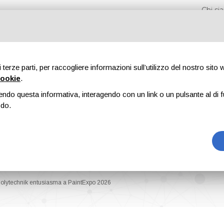
Chi s
di terze parti, per raccogliere informazioni sull’utilizzo del nostro sito
cookie
.
endo questa informativa, interagendo con un link o un pulsante al di f
Fiere
Formazione
Riviste
Pubblicità
Blog
odo.
Polytechnik entusiasma a PaintExpo 2026