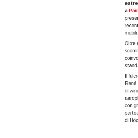
estre
a
Pai
presen
recent
mobili
Oltre 
scomme
coinvo
stand
Il ful
René T
di win
aeropl
con gr
partec
di Höc