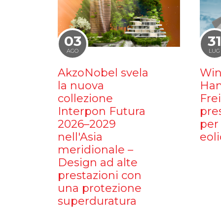
03
3
AGO
LUG
AkzoNobel svela
Win
la nuova
Ham
collezione
Fre
Interpon Futura
pre
2026–2029
per 
nell'Asia
eoli
meridionale –
Design ad alte
prestazioni con
una protezione
superduratura