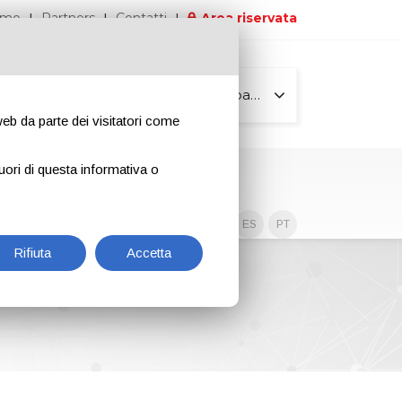
iamo
Partners
Contatti
Area riservata
Tutte le pagine
 web da parte dei visitatori come
uori di questa informativa o
Contenuti esclusivi
EN
IT
DE
ES
PT
Rifiuta
Accetta