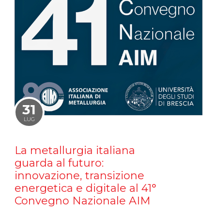
31
LUG
La metallurgia italiana
guarda al futuro:
innovazione, transizione
energetica e digitale al 41°
Convegno Nazionale AIM