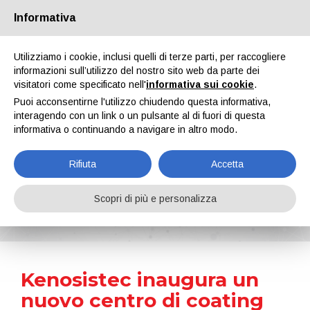
Informativa
Chi siamo
Partners
Contatti
Area riservata
Utilizziamo i cookie, inclusi quelli di terze parti, per raccogliere
informazioni sull’utilizzo del nostro sito web da parte dei
visitatori come specificato nell'
informativa sui cookie
.
Puoi acconsentirne l'utilizzo chiudendo questa informativa,
interagendo con un link o un pulsante al di fuori di questa
informativa o continuando a navigare in altro modo.
EN
IT
DE
ES
PT
Rifiuta
Accetta
News
Scopri di più e personalizza
Home
Notizie
Kenosistec inaugura un nuovo centro di coating PVD con un Open House di successo
Kenosistec inaugura un
nuovo centro di coating