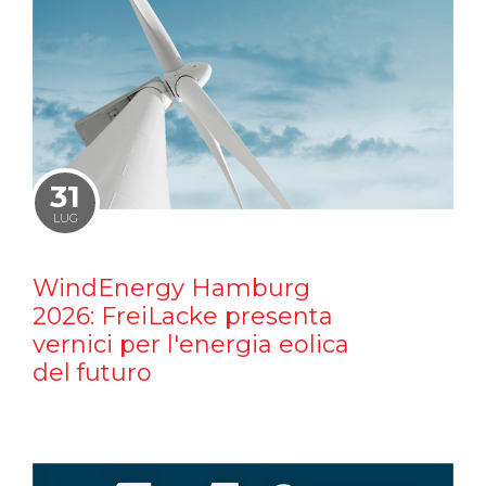
31
LUG
WindEnergy Hamburg
2026: FreiLacke presenta
vernici per l'energia eolica
del futuro