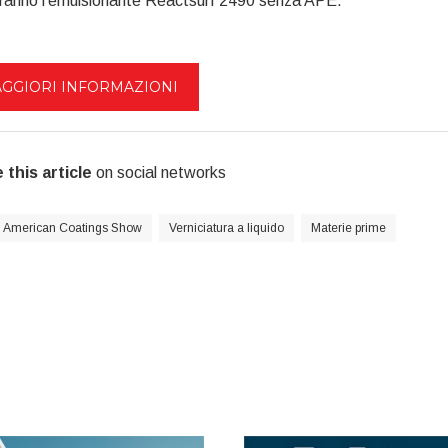
iranno l'emulsionante Reactsurf 2490 senza APE.
GGIORI INFORMAZIONI
 this article
on social networks
American Coatings Show
Verniciatura a liquido
Materie prime