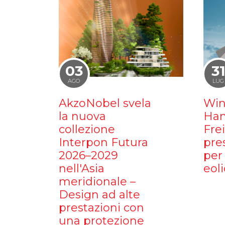
03
3
AGO
LUG
AkzoNobel svela
Win
la nuova
Ham
collezione
Fre
Interpon Futura
pre
2026–2029
per 
nell'Asia
eoli
meridionale –
Design ad alte
prestazioni con
una protezione