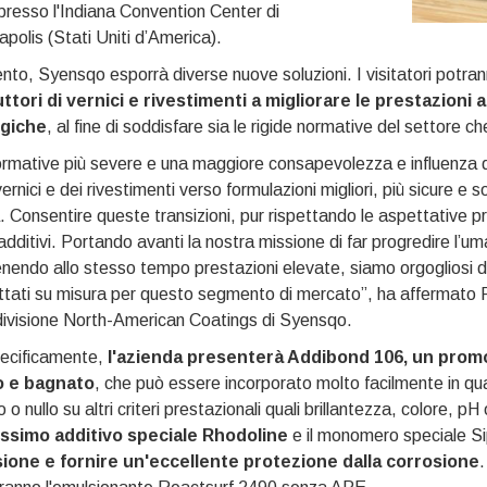
resso l'Indiana Convention Center di
apolis (Stati Uniti d’America).
ento, Syensqo esporrà diverse nuove soluzioni. I visitatori potran
ttori di vernici e rivestimenti a migliorare le prestazioni 
giche
, al fine di soddisfare sia le rigide normative del settore c
rmative più severe e una maggiore consapevolezza e influenza d
vernici e dei rivestimenti verso formulazioni migliori, più sicure e so
 Consentire queste transizioni, pur rispettando le aspettative p
additivi. Portando avanti la nostra missione di far progredire l’um
endo allo stesso tempo prestazioni elevate, siamo orgogliosi di p
tati su misura per questo segmento di mercato”, ha affermato P
divisione North-American Coatings di Syensqo.
pecificamente,
l'azienda presenterà Addibond 106, un promo
 e bagnato
, che può essere incorporato molto facilmente in qua
 o nullo su altri criteri prestazionali quali brillantezza, colore, pH
ssimo additivo speciale Rhodoline
e il monomero speciale 
sione e fornire un'eccellente protezione dalla corrosione
.