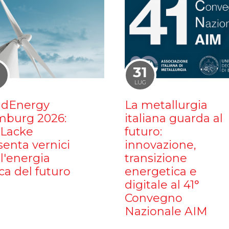
1
31
LUG
dEnergy
La metallurgia
burg 2026:
italiana guarda al
iLacke
futuro:
senta vernici
innovazione,
l'energia
transizione
ca del futuro
energetica e
digitale al 41°
Convegno
Nazionale AIM