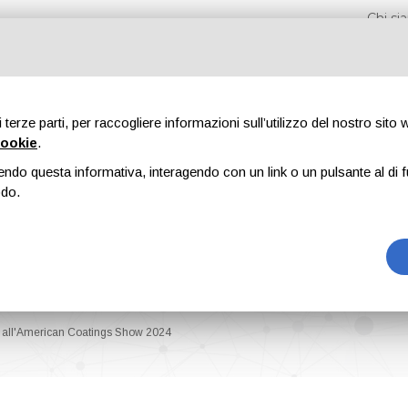
Chi s
di terze parti, per raccogliere informazioni sull’utilizzo del nostro sito
cookie
.
endo questa informativa, interagendo con un link o un pulsante al di f
Fiere
Formazione
Riviste
Pubblicità
Blog
odo.
li all'American Coatings Show 2024