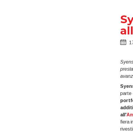
Sy
al
1
Syensq
presta
avanza
Syen
parte
portf
addit
all'
Am
fiera 
rivest