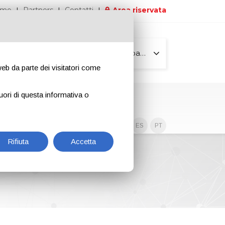
iamo
Partners
Contatti
Area riservata
Tutte le pagine
 web da parte dei visitatori come
uori di questa informativa o
Contenuti esclusivi
EN
IT
DE
ES
PT
Rifiuta
Accetta