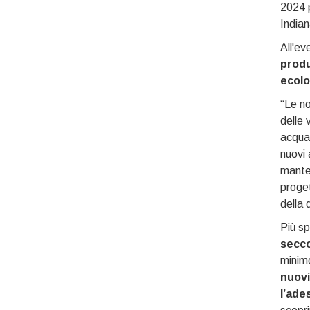
2024 p
Indian
All'ev
produ
ecolo
“Le no
delle 
acqua.
nuovi 
manten
proget
della 
Più s
secco
minimo
nuovi
l’ade