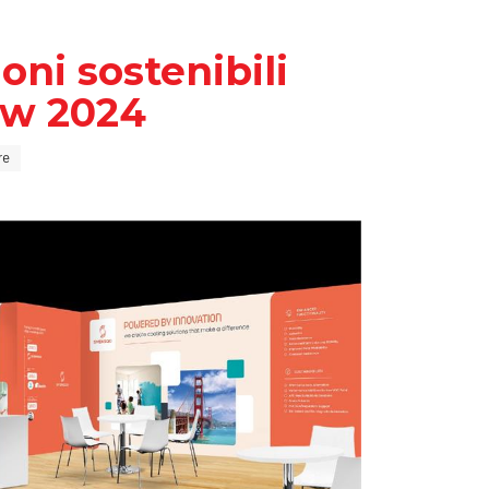
ni sostenibili
ow 2024
re