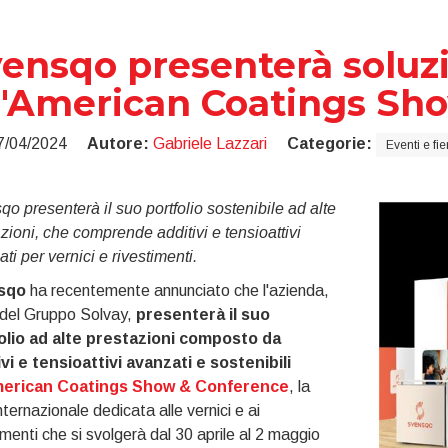
ensqo presenterà soluzio
l'American Coatings Sh
7/04/2024
Autore:
Gabriele Lazzari
Categorie:
Eventi e fie
o presenterà il suo portfolio sostenibile ad alte
zioni, che comprende additivi e tensioattivi
ti per vernici e rivestimenti.
sqo
ha recentemente annunciato che l'azienda,
 del Gruppo Solvay,
presenterà il suo
olio ad alte prestazioni composto da
ivi e tensioattivi avanzati e sostenibili
erican Coatings Show & Conference
, la
internazionale dedicata alle vernici e ai
imenti che si svolgerà dal 30 aprile al 2 maggio