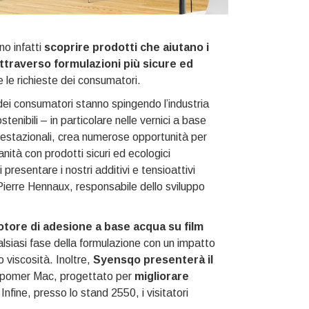
no infatti
scoprire prodotti che aiutano i
attraverso formulazioni più sicure ed
he le richieste dei consumatori.
ei consumatori stanno spingendo l’industria
stenibili – in particolare nelle vernici a base
restazionali, crea numerose opportunità per
anità con prodotti sicuri ed ecologici
resentare i nostri additivi e tensioattivi
ierre Hennaux, responsabile dello sviluppo
tore di adesione a base acqua su film
lsiasi fase della formulazione con un impatto
 o viscosità. Inoltre,
Syensqo presenterà il
Sipomer Mac, progettato per
migliorare
 Infine, presso lo stand 2550, i visitatori