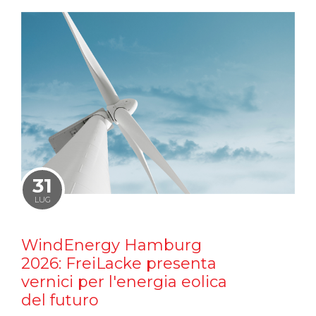
31
LUG
WindEnergy Hamburg
2026: FreiLacke presenta
vernici per l'energia eolica
del futuro