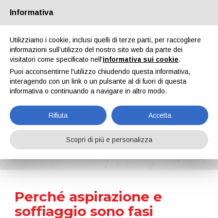
Informativa
Chi siamo
Partners
Contatti
Area riservata
Utilizziamo i cookie, inclusi quelli di terze parti, per raccogliere
informazioni sull’utilizzo del nostro sito web da parte dei
visitatori come specificato nell'
informativa sui cookie
.
Puoi acconsentirne l'utilizzo chiudendo questa informativa,
interagendo con un link o un pulsante al di fuori di questa
informativa o continuando a navigare in altro modo.
EN
IT
DE
ES
PT
Rifiuta
Accetta
News
Scopri di più e personalizza
Home
Notizie
Perché aspirazione e soffiaggio sono fasi cruciali per la verniciatura del metallo?
Perché aspirazione e
soffiaggio sono fasi