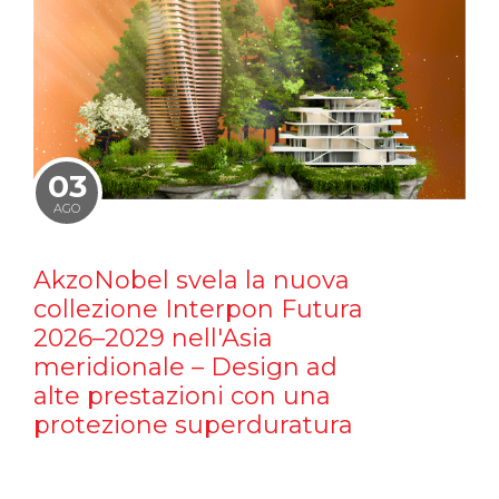
03
AGO
AkzoNobel svela la nuova
collezione Interpon Futura
2026–2029 nell'Asia
meridionale – Design ad
alte prestazioni con una
protezione superduratura