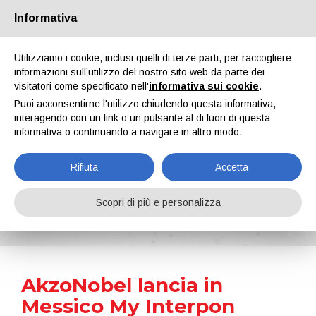
Informativa
Chi siamo
Partners
Contatti
Area riservata
Utilizziamo i cookie, inclusi quelli di terze parti, per raccogliere
informazioni sull’utilizzo del nostro sito web da parte dei
visitatori come specificato nell'
informativa sui cookie
.
Puoi acconsentirne l'utilizzo chiudendo questa informativa,
interagendo con un link o un pulsante al di fuori di questa
informativa o continuando a navigare in altro modo.
EN
IT
DE
ES
PT
Rifiuta
Accetta
News
Scopri di più e personalizza
Home
Notizie
AkzoNobel lancia in Messico My Interpon Portal e la nuova gamma Interpon Ready-to-Ship
AkzoNobel lancia in
Messico My Interpon