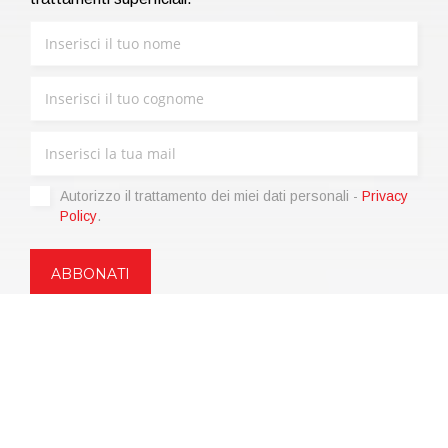
Autorizzo il trattamento dei miei dati personali -
Privacy
Policy
.
Copyright © 2021 | eos Mktg&Communication Srl | VAT
06695850963 | Corp.Cap. € 12.000,00 i.v.
Privacy Policy
(Personalizza)
|
Condizioni di vendita
|
Codice etico
|
Web Agency: SparkinWeb