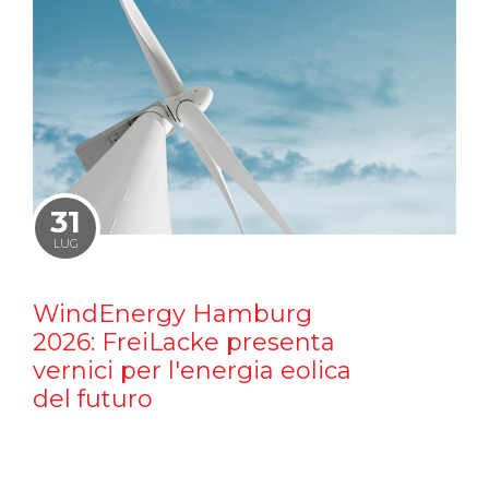
31
LUG
WindEnergy Hamburg
2026: FreiLacke presenta
vernici per l'energia eolica
del futuro