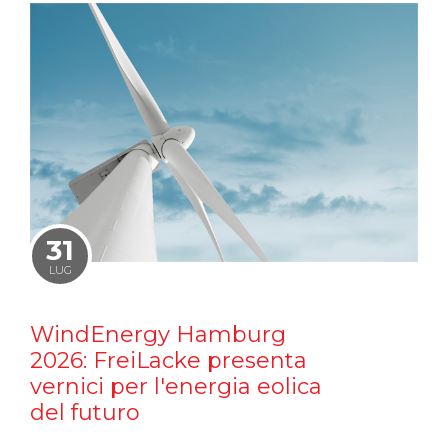
31
LUG
WindEnergy Hamburg
2026: FreiLacke presenta
vernici per l'energia eolica
del futuro