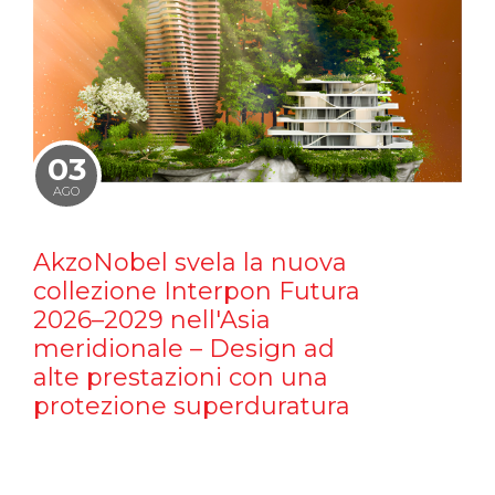
03
AGO
AkzoNobel svela la nuova
collezione Interpon Futura
2026–2029 nell'Asia
meridionale – Design ad
alte prestazioni con una
protezione superduratura