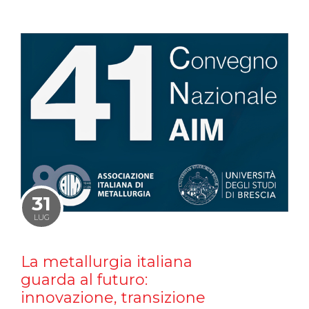
31
LUG
La metallurgia italiana
guarda al futuro:
innovazione, transizione