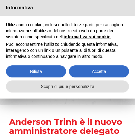
Informativa
Chi siamo
Partners
Contatti
Area riservata
Utilizziamo i cookie, inclusi quelli di terze parti, per raccogliere
informazioni sull’utilizzo del nostro sito web da parte dei
visitatori come specificato nell'
informativa sui cookie
.
Puoi acconsentirne l'utilizzo chiudendo questa informativa,
interagendo con un link o un pulsante al di fuori di questa
informativa o continuando a navigare in altro modo.
EN
IT
DE
ES
PT
Rifiuta
Accetta
News
Scopri di più e personalizza
Home
Notizie
Anderson Trinh è il nuovo amministratore delegato di IMCD Vietnam
Anderson Trinh è il nuovo
amministratore delegato