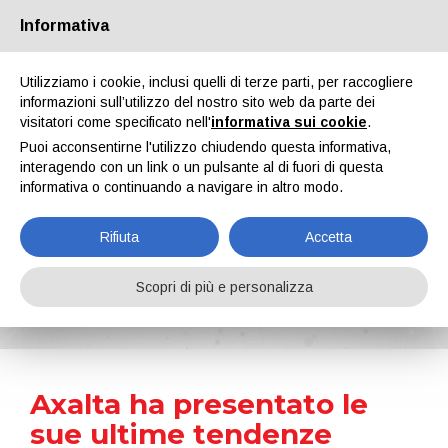
Informativa
Chi siamo
Partners
Contatti
Area riservata
Utilizziamo i cookie, inclusi quelli di terze parti, per raccogliere
informazioni sull’utilizzo del nostro sito web da parte dei
visitatori come specificato nell'
informativa sui cookie
.
Puoi acconsentirne l'utilizzo chiudendo questa informativa,
interagendo con un link o un pulsante al di fuori di questa
informativa o continuando a navigare in altro modo.
EN
IT
DE
ES
PT
Rifiuta
Accetta
News
Scopri di più e personalizza
Home
Notizie
Axalta ha presentato le sue ultime tendenze cromatiche: Architectural Fusion
Axalta ha presentato le
sue ultime tendenze