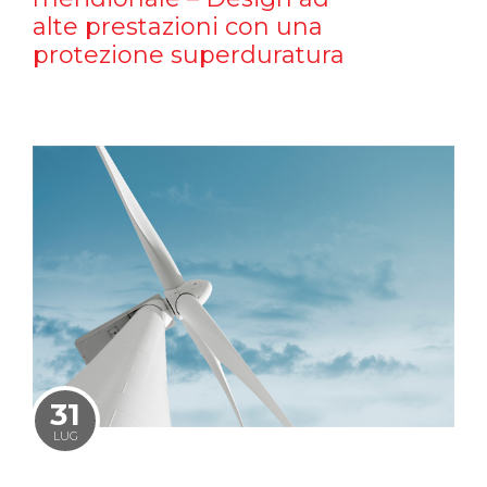
alte prestazioni con una
protezione superduratura
31
LUG