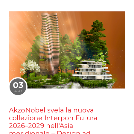
03
AGO
AkzoNobel svela la nuova
collezione Interpon Futura
2026–2029 nell'Asia
meridionale – Design ad