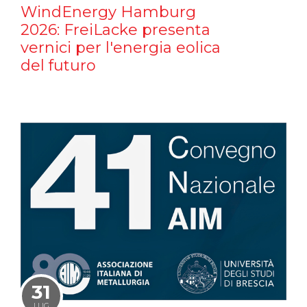
WindEnergy Hamburg
2026: FreiLacke presenta
vernici per l'energia eolica
del futuro
31
LUG