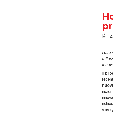
He
pr
2
I due 
raffor
innova
Il
pro
recen
nuovi
increm
innova
richie
energ