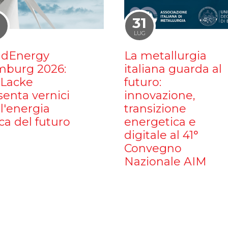
1
31
LUG
dEnergy
La metallurgia
burg 2026:
italiana guarda al
iLacke
futuro:
senta vernici
innovazione,
l'energia
transizione
ca del futuro
energetica e
digitale al 41°
Convegno
Nazionale AIM