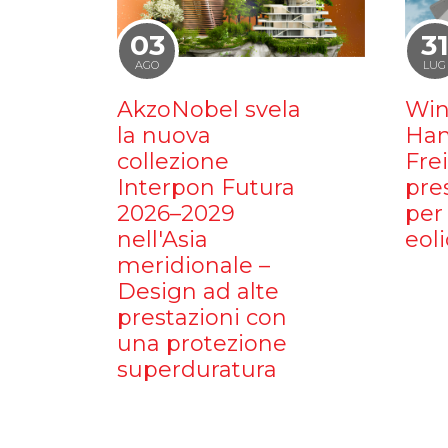
03
3
AGO
LUG
AkzoNobel svela
Win
la nuova
Ham
collezione
Fre
Interpon Futura
pre
2026–2029
per 
nell'Asia
eoli
meridionale –
Design ad alte
prestazioni con
una protezione
superduratura