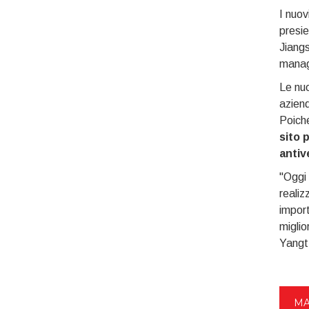
I nuov
presie
Jiangs
manage
Le nuo
aziend
Poiché
sito 
antiv
"Oggi 
realiz
import
miglio
Yangtz
MA