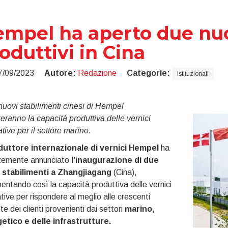
mpel ha aperto due nuo
oduttivi in Cina
7/09/2023
Autore:
Redazione
Categorie:
Istituzionali
nuovi stabilimenti cinesi di Hempel
zeranno la capacità produttiva delle vernici
tive per il settore marino.
duttore internazionale di vernici Hempel
ha
temente annunciato
l’inaugurazione di due
 stabilimenti a Zhangjiagang
(Cina),
entando così la capacità produttiva delle vernici
tive per rispondere al meglio alle crescenti
ste dei clienti provenienti dai settori
marino,
etico e delle infrastrutture.