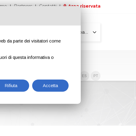
iamo
Partners
Contatti
Area riservata
Tutte le pagine
 web da parte dei visitatori come
uori di questa informativa o
Contenuti esclusivi
EN
IT
DE
ES
PT
Rifiuta
Accetta