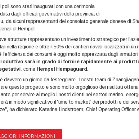
i poli sono stati inaugurati con una cerimonia
duta dagli officiali governativi della provincia di
u, da alcuni rappresentanti del consolato generale danese di Shan
riali di Hempel.
ve strutture rappresentano un investimento strategico per l’azi
ali nella regione e oltre il 50% dei cantieri navali localizzati in u
 l'efficienza dei consumi è oggi molto apprezzata dagli armatori e
produttivo sarà in grado di fornire rapidamente ai produttori
egetativi
, come
Hempel Hempaguard.
è davvero un giorno da festeggiare. I nostri team di Zhangjiagan
zare questo progetto e sono molto orgoglioso dei risultati ottenu
ante per servire al meglio i nostri clienti nei settori marino, ene
rerà in modo significativo il 'time to market' dei prodotti e dei serv
e", ha dichiarato Katarina Lindstroem, Chief Operating Officer 
GGIORI INFORMAZIONI