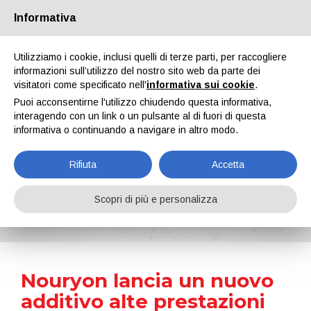
Informativa
Chi siamo
Partners
Contatti
Area riservata
Utilizziamo i cookie, inclusi quelli di terze parti, per raccogliere
informazioni sull’utilizzo del nostro sito web da parte dei
visitatori come specificato nell'
informativa sui cookie
.
Puoi acconsentirne l'utilizzo chiudendo questa informativa,
interagendo con un link o un pulsante al di fuori di questa
informativa o continuando a navigare in altro modo.
EN
IT
DE
ES
PT
Rifiuta
Accetta
News
Scopri di più e personalizza
Home
Notizie
Nouryon lancia un nuovo additivo alte prestazioni per vernici per architettura a basso odore
Nouryon lancia un nuovo
additivo alte prestazioni