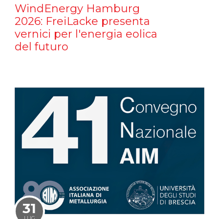
WindEnergy Hamburg
2026: FreiLacke presenta
vernici per l'energia eolica
del futuro
31
LUG