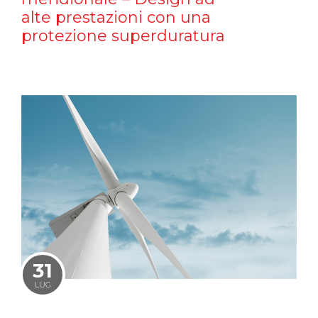
alte prestazioni con una
protezione superduratura
31
LUG