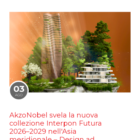
03
AGO
AkzoNobel svela la nuova
collezione Interpon Futura
2026–2029 nell'Asia
meridionale – Design ad